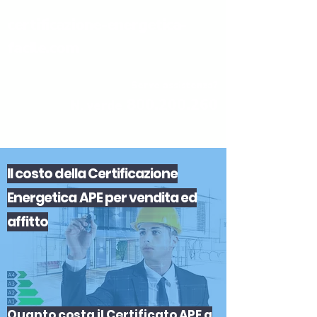
certificazione-energetica-
facile.com
Serve assistenza?
800.200.260
N. verde
Il
costo
del
la
Certificazione
Energetica APE
per
vendita
ed
affitto
Quanto costa il Certificato APE a