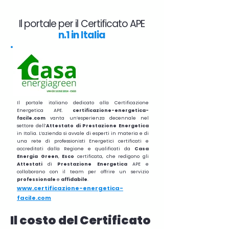
Il portale per il Certificato APE
n.1 in Italia
Il portale italiano dedicato alla Certificazione
Energetica APE.
certificazione-energetica-
facile.com
vanta un’esperienza decennale nel
settore dell’
Attestato di Prestazione Energetica
in Italia. L’azienda si avvale di esperti in materia e di
una rete di professionisti Energetici certificati e
accreditati dalla Regione e qualificati da
Casa
Energia Green
,
Esco
certificata, che redigono gli
Attestati
di
Prestazione
Energetica
APE e
collaborano con il team per offrire un servizio
professionale
e
affidabile
.
www.certificazione-energetica-
facile.com
Il costo del Certificato