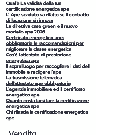
Qual'è La validità della tua
certificazione energetica ape
L' Ape scaduto va rifatto se il contratto
di locazione si rinnova
La direttiva case green e il nuovo
modello ape 2026
Certificato energetico ape:
obbligatorie le raccomandazioni per
migliorare la classe energetica
Cos'è l'attestato di prestazione
energetica ape
Il sopralluogo per raccogliere i dati dell
immobile e redigere l'ape
La trasmissione telematica
dell'attestato ape obbligatoria
L'agenzia immobiliare ed il certificato
energetico ape
Quanto costa farsi fare la certificazione
energetica ape
Chi rilascia la certificazione energetica
ape
Vendita