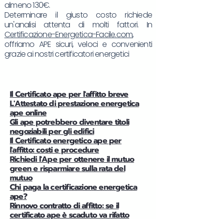
almeno 130€.
Determinare il giusto costo richiede
un'analisi attenta di molti fattori. In
Certificazione-Energetica-Facile.com
,
offriamo APE sicuri, veloci e convenienti
grazie ai nostri certificatori energetici
Il Certificato ape per l'affitto breve
L'Attestato di prestazione energetica
ape online
Gli ape potrebbero diventare titoli
negoziabili per gli edifici
Il Certificato energetico ape per
l'affitto: costi e procedure
Richiedi l'Ape per ottenere il mutuo
green e risparmiare sulla rata del
mutuo
Chi paga la certificazione energetica
ape?
Rinnovo contratto di affitto: se il
certificato ape è scaduto va rifatto