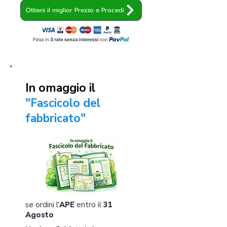
Ottieni il miglior Prezzo e Procedi
In omaggio il
"Fascicolo del
fabbricato"
se ordini l'
APE
entro il
31
Agosto