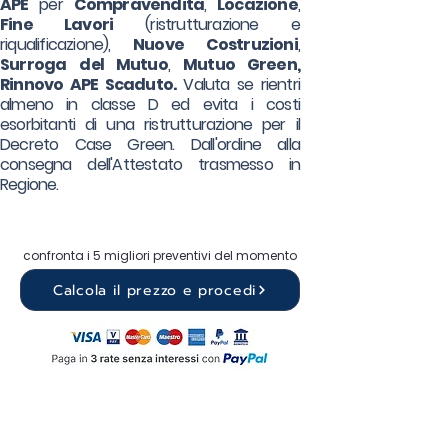
APE
per
Compravendita
,
Locazione
,
Fine Lavori
(ristrutturazione e
riqualificazione),
Nuove Costruzioni
,
Surroga
del Mutuo
,
Mutuo Green,
Rinnovo APE Scaduto.
Valuta se rientri
almeno in classe D ed evita i costi
esorbitanti di una ristrutturazione per il
Decreto Case Green. Dall'ordine alla
consegna dell'Attestato trasmesso in
Regione.
confronta i 5 migliori preventivi del momento
Calcola il prezzo e procedi