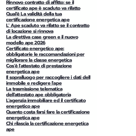
Rinnovo contratto di affitto: se il
certificato ape è scaduto va rifatto
Qual'è La validità della tua
certificazione energetica ape
L' Ape scaduto va rifatto se il contratto
di locazione si rinnova
La direttiva case green e il nuovo
modello ape 2026
Certificato energetico ape:
obbligatorie le raccomandazioni per
migliorare la classe energetica
Cos'è l'attestato di prestazione
energetica ape
Il sopralluogo per raccogliere i dati dell
immobile e redigere l'ape
La trasmissione telematica
dell'attestato ape obbligatoria
L'agenzia immobiliare ed il certificato
energetico ape
Quanto costa farsi fare la certificazione
energetica ape
Chi rilascia la certificazione energetica
ape