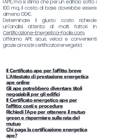
l'APE, ma si stima che per un edificio sotto i
100 mq, il costo di base dovrebbe essere
almeno 130€.
Determinare il giusto costo richiede
un'analisi attenta di molti fattori. In
Certificazione-Energetica-Facile.com
,
offriamo APE sicuri, veloci e convenienti
grazie ai nostri certificatori energetici
Il Certificato ape per l'affitto breve
L'Attestato di prestazione energetica
ape online
Gli ape potrebbero diventare titoli
negoziabili per gli edifici
Il Certificato energetico ape per
l'affitto: costi e procedure
Richiedi l'Ape per ottenere il mutuo
green e risparmiare sulla rata del
mutuo
Chi paga la certificazione energetica
ape?