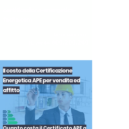
certificazione-energetica-
facile.com
Serve assistenza?
800.200.260
N. verde
Il
costo
del
la
Certificazione
Energetica APE
per
vendita
ed
affitto
Quanto costa il Certificato APE a