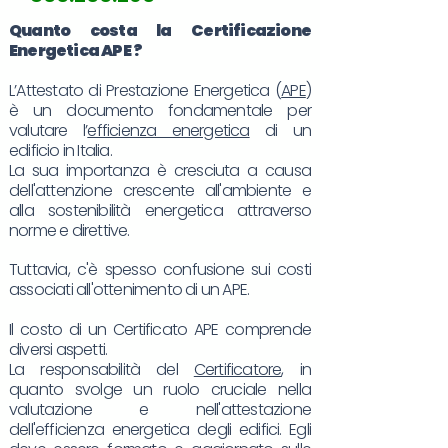
Quanto costa la Certificazione
Energetica
APE
?
L’Attestato di Prestazione Energetica (
APE
)
è un documento fondamentale per
valutare l’
efficienza energetica
di un
edificio in Italia.
La sua importanza è cresciuta a causa
dell'attenzione crescente all'ambiente e
alla sostenibilità energetica attraverso
norme e direttive.
Tuttavia, c'è spesso confusione sui costi
associati all'ottenimento di un APE.
Il costo di un Certificato APE comprende
diversi aspetti.
La responsabilità del
Certificatore
, in
quanto svolge un ruolo cruciale nella
valutazione e nell'attestazione
dell'efficienza energetica degli edifici. Egli