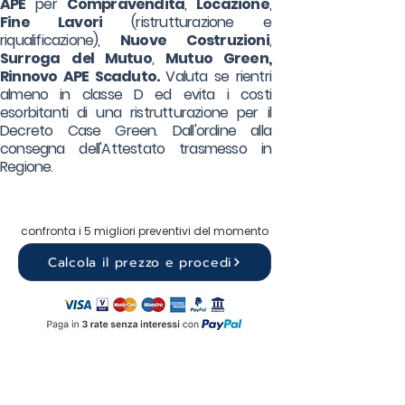
APE
per
Compravendita
,
Locazione
,
Fine Lavori
(ristrutturazione e
riqualificazione),
Nuove Costruzioni
,
Surroga
del Mutuo
,
Mutuo Green,
Rinnovo APE Scaduto.
Valuta se rientri
almeno in classe D ed evita i costi
esorbitanti di una ristrutturazione per il
Decreto Case Green. Dall'ordine alla
consegna dell'Attestato trasmesso in
Regione.
confronta i 5 migliori preventivi del momento
Calcola il prezzo e procedi