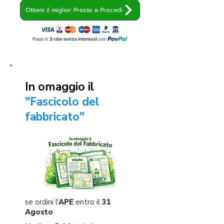
Ottieni il miglior Prezzo e Procedi
In omaggio il
"Fascicolo del
fabbricato"
se ordini l'
APE
entro il
31
Agosto