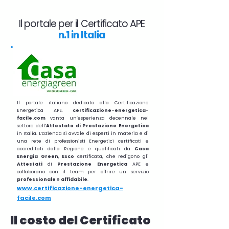
Il portale per il Certificato APE
n.1 in Italia
Il portale italiano dedicato alla Certificazione
Energetica APE.
certificazione-energetica-
facile.com
vanta un’esperienza decennale nel
settore dell’
Attestato di Prestazione Energetica
in Italia. L’azienda si avvale di esperti in materia e di
una rete di professionisti Energetici certificati e
accreditati dalla Regione e qualificati da
Casa
Energia Green
,
Esco
certificata, che redigono gli
Attestati
di
Prestazione
Energetica
APE e
collaborano con il team per offrire un servizio
professionale
e
affidabile
.
www.certificazione-energetica-
facile.com
Il costo del Certificato