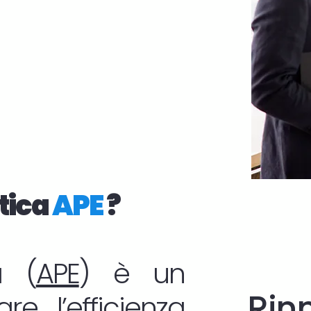
tica
APE
?
a (
APE
) è un
Rin
re l’
efficienza