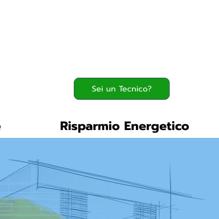
Serve assistenza?
800.200.260
verde
Sei un Tecnico?
e
Risparmio Energetico