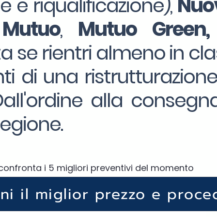
ne e riqualificazione),
Nuov
 Mutuo
,
Mutuo Green,
a se rientri almeno in cla
ti di una ristrutturazion
ll'ordine alla consegna
egione.
confronta i 5 migliori preventivi del momento
eni il miglior prezzo e proce