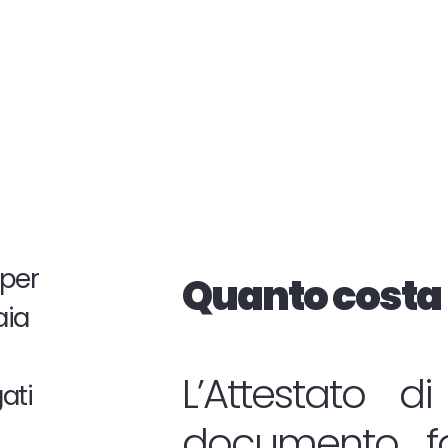
a per
Quanto costa 
aia
L’Attestato d
ati
documento fo