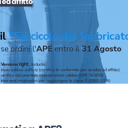
a
ed
affitto
il
"Fascicolo del fabbricat
se ordini l'
APE
entro il
31 Agosto
Versione
light
,
include:
titolo edilizio edificio (certifica la conformità per vendita ed affitto)
verifica documentale manutenzione caldaia (DPR 74/2013)
Interventi migliorativi per raggiungere la classe E (EPBD 2024)