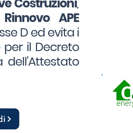
e Costruzioni
,
 Rinnovo APE
sse D ed evita i
e per il Decreto
 dell'Attestato
di