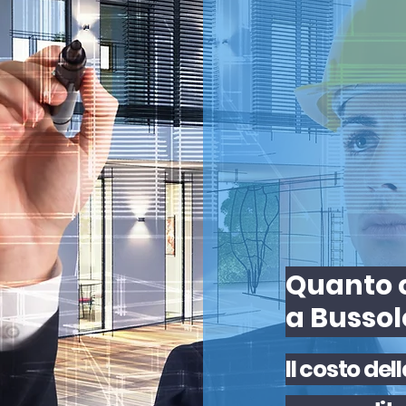
Quanto c
a Busso
Il
costo
del