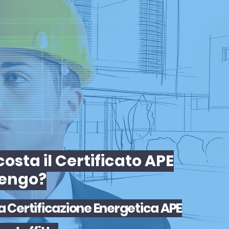
osta il Certificato APE
lengo?
la
Certificazione Energetica APE