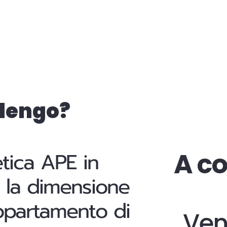
olengo?
A co
etica APE in
cui la dimensione
appartamento di
Ven