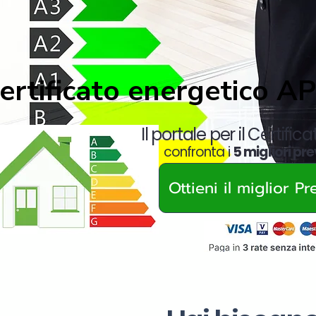
ertificato energetico A
Il portale per il Certific
confronta i
5 migliori pre
Ottieni il miglior P