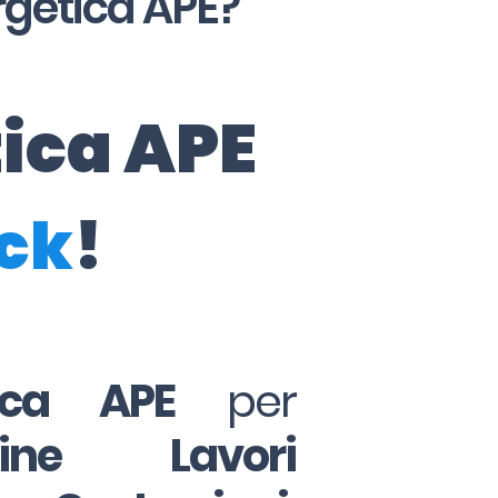
rgetica APE?
tica APE
ick
!
tica APE
per
Fine Lavori