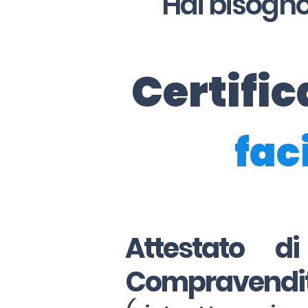
Hai bisogno
Certifi
faci
Attestato d
Compravendi