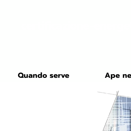
certificazione-energe
Quando serve
Ape ne