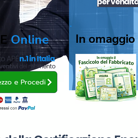
per
vendit
In omaggio 
PE
Online
ato APE
n.1 in Italia
ventivi
del momento
rezzo e Procedi