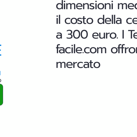
dimensioni med
il costo della c
a 300 euro. I T
E
facile.com offr
mercato
a
o