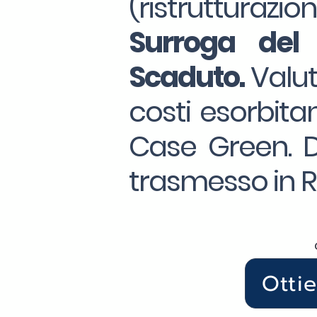
(ristrutturazio
Surroga
del
Scaduto.
Valut
costi esorbitan
Case Green. Da
trasmesso in R
Otti