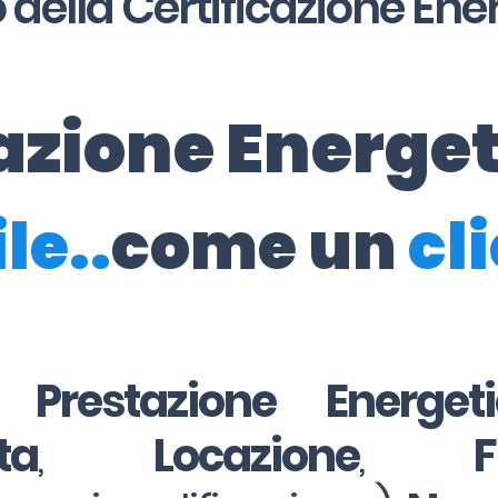
 della Certificazione Ene
cazione Energe
le..
come un
cl
i Prestazione Energe
ta
,
Locazione
,