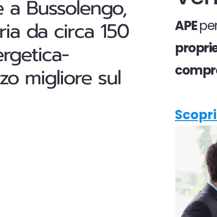
e a Bussolengo,
aria da circa 150
APE
per
propri
ergetica-
compr
zo migliore sul
Scopri 