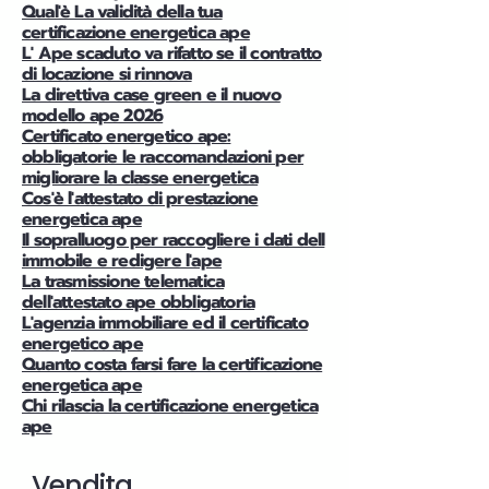
Qual'è La validità della tua
certificazione energetica ape
L' Ape scaduto va rifatto se il contratto
di locazione si rinnova
La direttiva case green e il nuovo
modello ape 2026
Certificato energetico ape:
obbligatorie le raccomandazioni per
migliorare la classe energetica
Cos'è l'attestato di prestazione
energetica ape
Il sopralluogo per raccogliere i dati dell
immobile e redigere l'ape
La trasmissione telematica
dell'attestato ape obbligatoria
L'agenzia immobiliare ed il certificato
energetico ape
Quanto costa farsi fare la certificazione
energetica ape
Chi rilascia la certificazione energetica
ape
Vendita