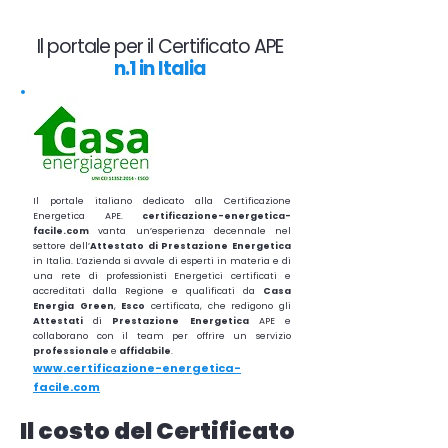
Il portale per il Certificato APE
n.1 in Italia
Il portale italiano dedicato alla Certificazione
Energetica APE.
certificazione-energetica-
facile.com
vanta un’esperienza decennale nel
settore dell’
Attestato di Prestazione Energetica
in Italia. L’azienda si avvale di esperti in materia e di
una rete di professionisti Energetici certificati e
accreditati dalla Regione e qualificati da
Casa
Energia Green
,
Esco
certificata, che redigono gli
Attestati
di
Prestazione
Energetica
APE e
collaborano con il team per offrire un servizio
professionale
e
affidabile
.
www.certificazione-energetica-
facile.com
Il costo del Certificato