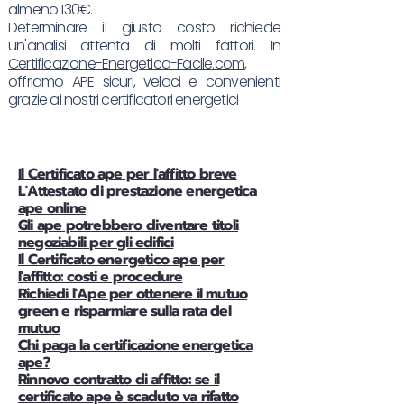
almeno 130€.
Determinare il giusto costo richiede
un'analisi attenta di molti fattori. In
Certificazione-Energetica-Facile.com
,
offriamo APE sicuri, veloci e convenienti
grazie ai nostri certificatori energetici
Il Certificato ape per l'affitto breve
L'Attestato di prestazione energetica
ape online
Gli ape potrebbero diventare titoli
negoziabili per gli edifici
Il Certificato energetico ape per
l'affitto: costi e procedure
Richiedi l'Ape per ottenere il mutuo
green e risparmiare sulla rata del
mutuo
Chi paga la certificazione energetica
ape?
Rinnovo contratto di affitto: se il
certificato ape è scaduto va rifatto