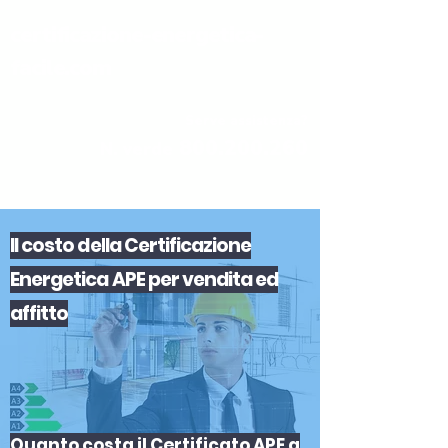
certificazione-energetica-
facile.com
Serve assistenza?
800.200.260
N. verde
Il
costo
del
la
Certificazione
Energetica APE
per
vendita
ed
affitto
Quanto costa il Certificato APE a