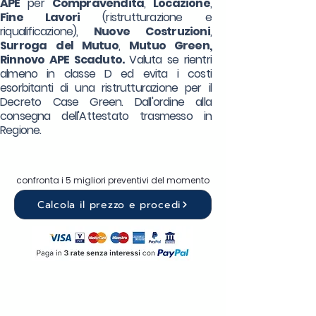
APE
per
Compravendita
,
Locazione
,
Fine Lavori
(ristrutturazione e
riqualificazione),
Nuove Costruzioni
,
Surroga
del Mutuo
,
Mutuo Green,
Rinnovo APE Scaduto.
Valuta se rientri
almeno in classe D ed evita i costi
esorbitanti di una ristrutturazione per il
Decreto Case Green. Dall'ordine alla
consegna dell'Attestato trasmesso in
Regione.
confronta i 5 migliori preventivi del momento
Calcola il prezzo e procedi