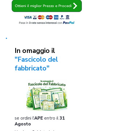
Ottieni il miglior Prezzo e Procedi
In omaggio il
"Fascicolo del
fabbricato"
se ordini l'
APE
entro il
31
Agosto