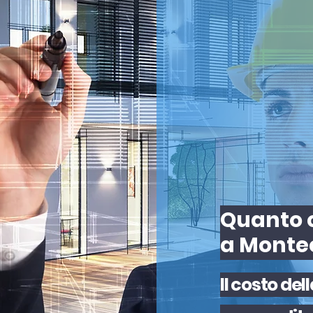
Quanto c
a Monte
Il
costo
del