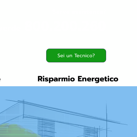
Serve assistenza?
800.200.260
verde
Sei un Tecnico?
e
Risparmio Energetico