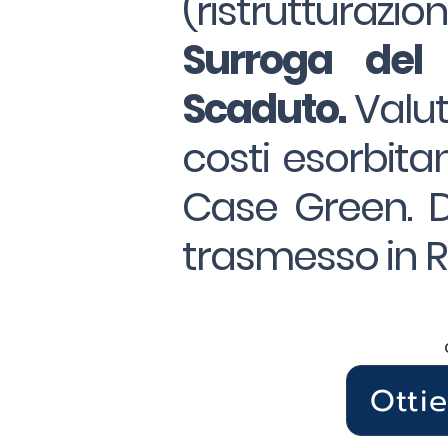
(ristrutturazio
Surroga
del
Scaduto.
Valut
costi esorbitan
Case Green. Da
trasmesso in R
Otti