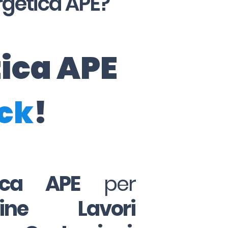
rgetica APE?
tica APE
ick
!
tica APE
per
Fine Lavori