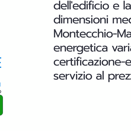
dell'edificio e
dimensioni med
Montecchio-Magg
energetica vari
E
certificazione-
servizio al pre
a
o