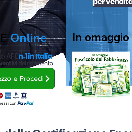
per
vendit
In omaggio 
PE
Online
ato APE
n.1 in Italia
ventivi
del momento
rezzo e Procedi