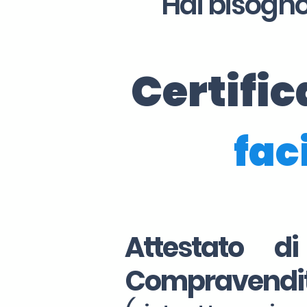
Hai bisogno
Certifi
faci
Attestato d
Compravendi