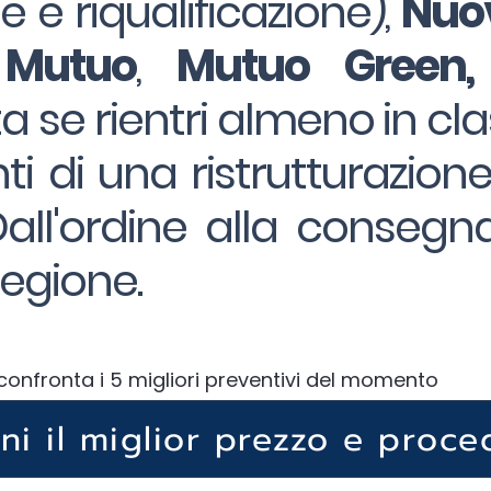
ne e riqualificazione),
Nuov
 Mutuo
,
Mutuo Green,
a se rientri almeno in cla
ti di una ristrutturazion
ll'ordine alla consegna
egione.
confronta i 5 migliori preventivi del momento
eni il miglior prezzo e proce