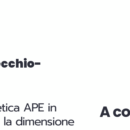
tecchio-
etica APE in
A co
cui la dimensione