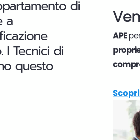
appartamento di
Ven
e a
ficazione
APE
per
I Tecnici di
propri
ono questo
compr
Scopri 