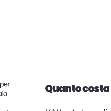
a per
Quanto costa 
aia