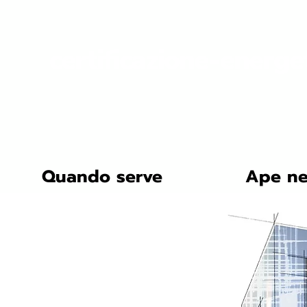
certificazione-energe
Quando serve
Ape ne