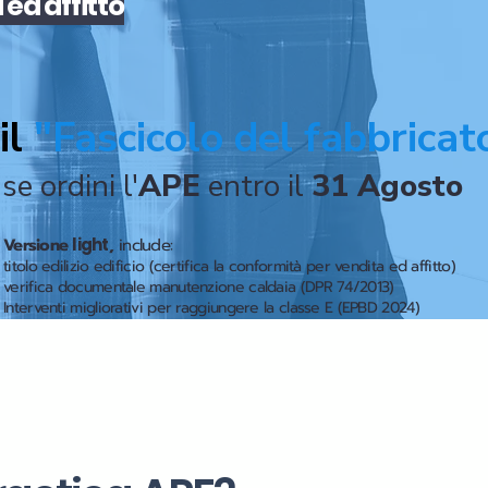
a
ed
affitto
il
"Fascicolo del fabbricat
se ordini l'
APE
entro il
31 Agosto
Versione
light
,
include:
titolo edilizio edificio (certifica la conformità per vendita ed affitto)
verifica documentale manutenzione caldaia (DPR 74/2013)
Interventi migliorativi per raggiungere la classe E (EPBD 2024)