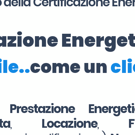
 della Certificazione Ene
cazione Energe
le..
come un
cl
i Prestazione Energe
ta
,
Locazione
,