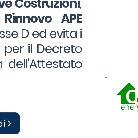
e Costruzioni
,
 Rinnovo APE
sse D ed evita i
e per il Decreto
 dell'Attestato
di