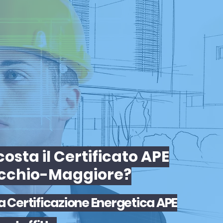
osta il Certificato APE
cchio-Maggiore?
la
Certificazione Energetica APE