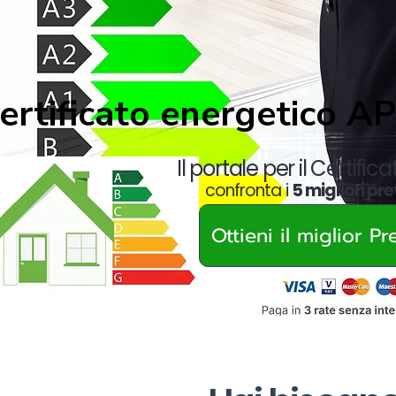
ertificato energetico A
Il portale per il Certific
confronta i
5 migliori pre
Ottieni il miglior P