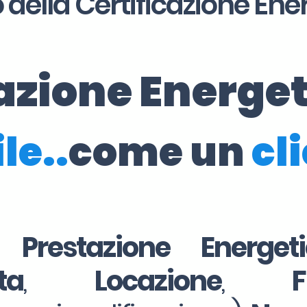
 della Certificazione Ene
cazione Energe
le..
come un
cl
i Prestazione Energe
ta
,
Locazione
,