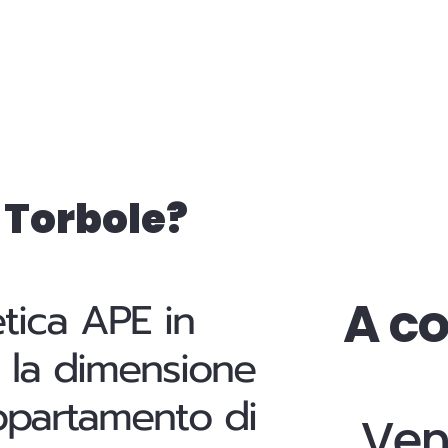
o-Torbole?
A co
etica APE in
cui la dimensione
appartamento di
Ven