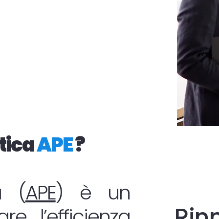
tica
APE
?
a (
APE
) è un
Rin
re l’
efficienza