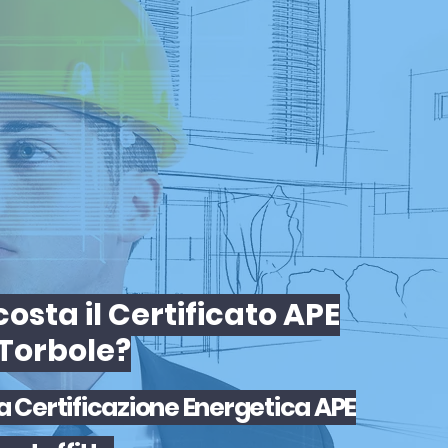
osta il Certificato APE
Torbole?
la
Certificazione Energetica APE