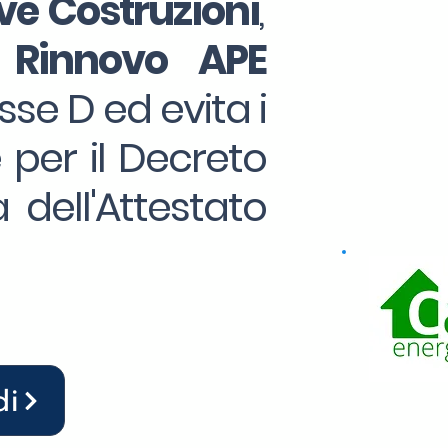
e Costruzioni
,
 Rinnovo APE
sse D ed evita i
e per il Decreto
 dell'Attestato
di