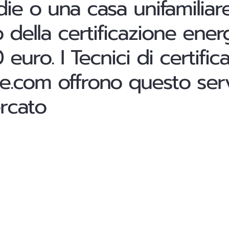
ie o una casa unifamiliar
o della certificazione ener
euro. I Tecnici di certific
le.com offrono questo serv
ercato