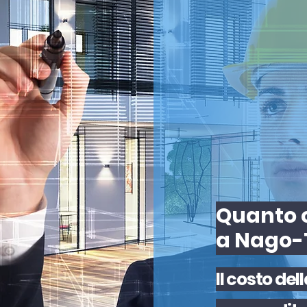
Quanto c
a Nago-
Il
costo
del