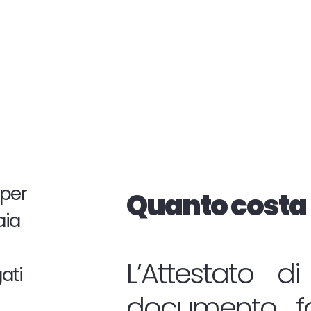
a per
Quanto costa 
aia
L’Attestato d
ati
documento fo