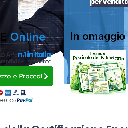
per
vendit
In omaggio 
PE
Online
ato APE
n.1 in Italia
ventivi
del momento
rezzo e Procedi