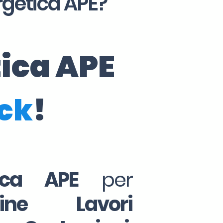
rgetica APE?
tica APE
ick
!
tica APE
per
Fine Lavori