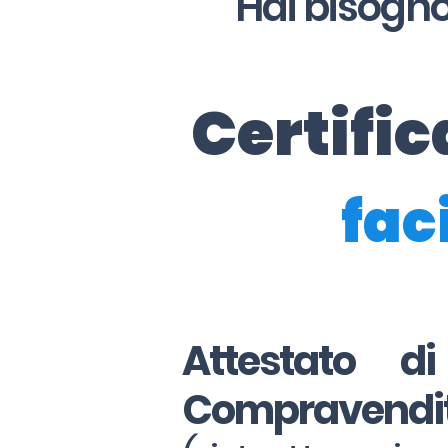
Hai bisogno
Certifi
faci
Attestato d
Compravendi