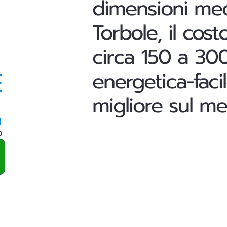
dimensioni med
Torbole, il cost
circa 150 a 300 
E
energetica-faci
migliore sul m
a
o