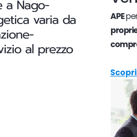
e a Nago-
getica varia da
APE
per
propri
azione-
compr
izio al prezzo
Scopri 