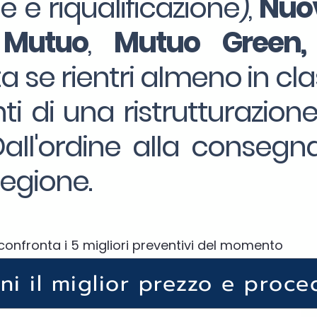
ne e riqualificazione),
Nuov
 Mutuo
,
Mutuo Green,
a se rientri almeno in cla
ti di una ristrutturazion
ll'ordine alla consegna
egione.
confronta i 5 migliori preventivi del momento
eni il miglior prezzo e proce