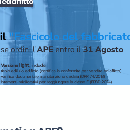
a
ed
affitto
il
"Fascicolo del fabbricat
se ordini l'
APE
entro il
31 Agosto
Versione
light
,
include:
titolo edilizio edificio (certifica la conformità per vendita ed affitto)
verifica documentale manutenzione caldaia (DPR 74/2013)
Interventi migliorativi per raggiungere la classe E (EPBD 2024)