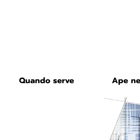
certificazione-energe
Quando serve
Ape ne