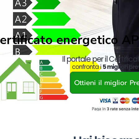
ertificato energetico A
Il portale per il Certific
confronta i
5 migliori pre
Ottieni il miglior P