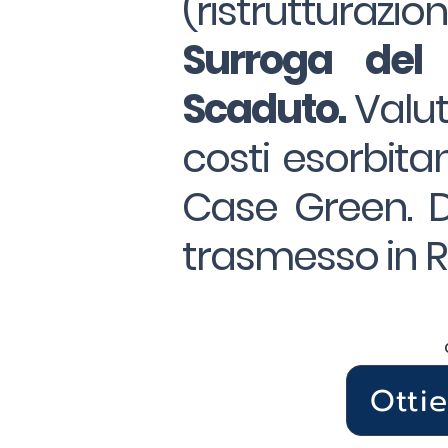
(ristrutturazio
Surroga
del
Scaduto.
Valut
costi esorbitan
Case Green. Da
trasmesso in R
Otti