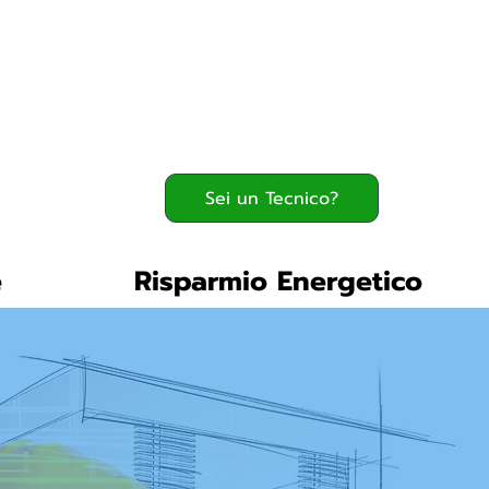
Serve assistenza?
800.200.260
verde
Sei un Tecnico?
e
Risparmio Energetico