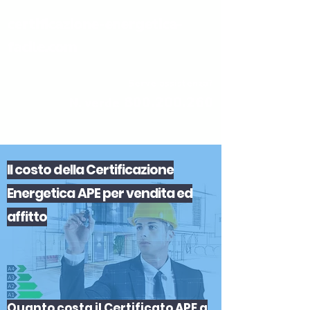
certificazione-energetica-
facile.com
Serve assistenza?
800.200.260
N. verde
Il
costo
del
la
Certificazione
Energetica APE
per
vendita
ed
affitto
Quanto costa il Certificato APE a