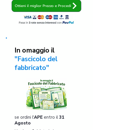
Ottieni il miglior Prezzo e Procedi
In omaggio il
"Fascicolo del
fabbricato"
se ordini l'
APE
entro il
31
Agosto