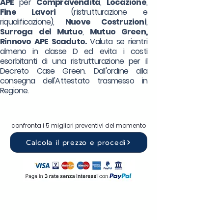
APE
per
Compravendita
,
Locazione
,
Fine Lavori
(ristrutturazione e
riqualificazione),
Nuove Costruzioni
,
Surroga
del Mutuo
,
Mutuo Green,
Rinnovo APE Scaduto.
Valuta se rientri
almeno in classe D ed evita i costi
esorbitanti di una ristrutturazione per il
Decreto Case Green. Dall'ordine alla
consegna dell'Attestato trasmesso in
Regione.
confronta i 5 migliori preventivi del momento
Calcola il prezzo e procedi