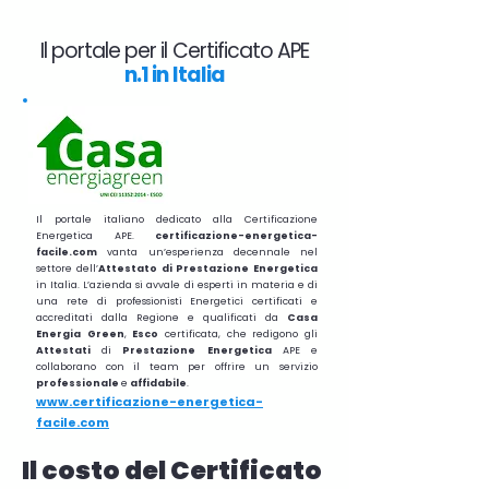
Il portale per il Certificato APE
n.1 in Italia
Il portale italiano dedicato alla Certificazione
Energetica APE.
certificazione-energetica-
facile.com
vanta un’esperienza decennale nel
settore dell’
Attestato di Prestazione Energetica
in Italia. L’azienda si avvale di esperti in materia e di
una rete di professionisti Energetici certificati e
accreditati dalla Regione e qualificati da
Casa
Energia Green
,
Esco
certificata, che redigono gli
Attestati
di
Prestazione
Energetica
APE e
collaborano con il team per offrire un servizio
professionale
e
affidabile
.
www.certificazione-energetica-
facile.com
Il costo del Certificato