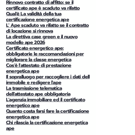
Rinnovo contratto di affitto: se il
certificato ape è scaduto va rifatto
Qual'è La validità della tua
certificazione energetica ape
L' Ape scaduto va rifatto se il contratto
di locazione si rinnova
La direttiva case green e il nuovo
modello ape 2026
Certificato energetico ape:
obbligatorie le raccomandazioni per
migliorare la classe energetica
Cos'è l'attestato di prestazione
energetica ape
Il sopralluogo per raccogliere i dati dell
immobile e redigere l'ape
La trasmissione telematica
dell'attestato ape obbligatoria
L'agenzia immobiliare ed il certificato
energetico ape
Quanto costa farsi fare la certificazione
energetica ape
Chi rilascia la certificazione energetica
ape