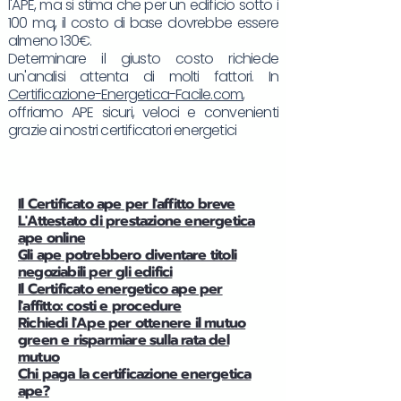
l'APE, ma si stima che per un edificio sotto i
100 mq, il costo di base dovrebbe essere
almeno 130€.
Determinare il giusto costo richiede
un'analisi attenta di molti fattori. In
Certificazione-Energetica-Facile.com
,
offriamo APE sicuri, veloci e convenienti
grazie ai nostri certificatori energetici
Il Certificato ape per l'affitto breve
L'Attestato di prestazione energetica
ape online
Gli ape potrebbero diventare titoli
negoziabili per gli edifici
Il Certificato energetico ape per
l'affitto: costi e procedure
Richiedi l'Ape per ottenere il mutuo
green e risparmiare sulla rata del
mutuo
Chi paga la certificazione energetica
ape?