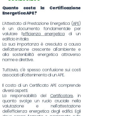
Quanto costa la Certificazione
Energetica
APE
?
L’Attestato di Prestazione Energetica (
APE
)
è un documento fondamentale per
valutare l’
efficienza energetica
di un
edificio in Italia.
La sua importanza è cresciuta a causa
dell'attenzione crescente all'ambiente e
alla sostenibilità energetica attraverso
norme e direttive.
Tuttavia, c'è spesso confusione sui costi
associati all'ottenimento di un APE.
Il costo di un Certificato APE comprende
diversi aspetti.
La responsabilità del
Certificatore
, in
quanto svolge un ruolo cruciale nella
valutazione e nell'attestazione
dell'efficienza energetica degli edifici. Egli