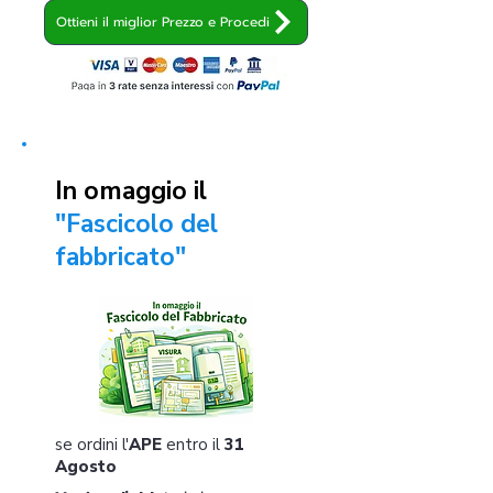
Ottieni il miglior Prezzo e Procedi
In omaggio il
"Fascicolo del
fabbricato"
se ordini l'
APE
entro il
31
Agosto