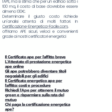
l'APE, ma si stima che per un edificio sotto i
100 mq, il costo di base dovrebbe essere
almeno 130€.
Determinare il giusto costo richiede
un'analisi attenta di molti fattori. In
Certificazione-Energetica-Facile.com
,
offriamo APE sicuri, veloci e convenienti
grazie ai nostri certificatori energetici
Il Certificato ape per l'affitto breve
L'Attestato di prestazione energetica
ape online
Gli ape potrebbero diventare titoli
negoziabili per gli edifici
Il Certificato energetico ape per
l'affitto: costi e procedure
Richiedi l'Ape per ottenere il mutuo
green e risparmiare sulla rata del
mutuo
Chi paga la certificazione energetica
ape?