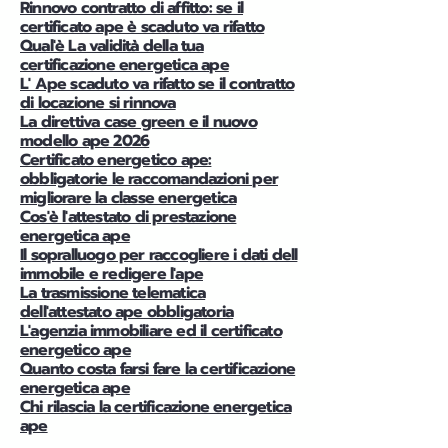
Rinnovo contratto di affitto: se il
certificato ape è scaduto va rifatto
Qual'è La validità della tua
certificazione energetica ape
L' Ape scaduto va rifatto se il contratto
di locazione si rinnova
La direttiva case green e il nuovo
modello ape 2026
Certificato energetico ape:
obbligatorie le raccomandazioni per
migliorare la classe energetica
Cos'è l'attestato di prestazione
energetica ape
Il sopralluogo per raccogliere i dati dell
immobile e redigere l'ape
La trasmissione telematica
dell'attestato ape obbligatoria
L'agenzia immobiliare ed il certificato
energetico ape
Quanto costa farsi fare la certificazione
energetica ape
Chi rilascia la certificazione energetica
ape