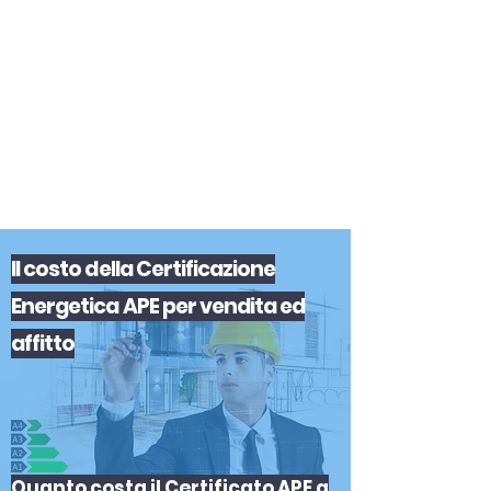
certificazione-energetica-
facile.com
Serve assistenza?
800.200.260
N. verde
Il
costo
del
la
Certificazione
Energetica APE
per
vendita
ed
affitto
Quanto costa il Certificato APE a