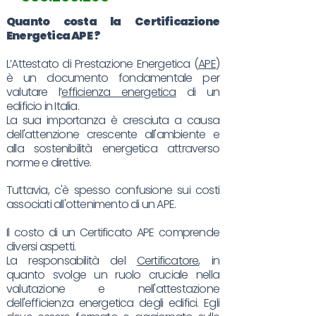
Quanto costa la Certificazione
Energetica
APE
?
L’Attestato di Prestazione Energetica (
APE
)
è un documento fondamentale per
valutare l’
efficienza energetica
di un
edificio in Italia.
La sua importanza è cresciuta a causa
dell'attenzione crescente all'ambiente e
alla sostenibilità energetica attraverso
norme e direttive.
Tuttavia, c'è spesso confusione sui costi
associati all'ottenimento di un APE.
Il costo di un Certificato APE comprende
diversi aspetti.
La responsabilità del
Certificatore
, in
quanto svolge un ruolo cruciale nella
valutazione e nell'attestazione
dell'efficienza energetica degli edifici. Egli