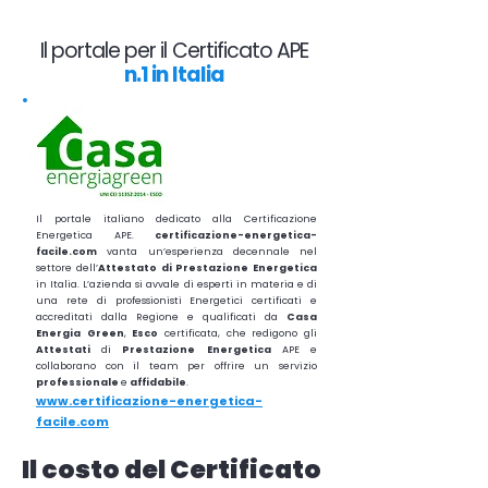
Il portale per il Certificato APE
n.1 in Italia
Il portale italiano dedicato alla Certificazione
Energetica APE.
certificazione-energetica-
facile.com
vanta un’esperienza decennale nel
settore dell’
Attestato di Prestazione Energetica
in Italia. L’azienda si avvale di esperti in materia e di
una rete di professionisti Energetici certificati e
accreditati dalla Regione e qualificati da
Casa
Energia Green
,
Esco
certificata, che redigono gli
Attestati
di
Prestazione
Energetica
APE e
collaborano con il team per offrire un servizio
professionale
e
affidabile
.
www.certificazione-energetica-
facile.com
Il costo del Certificato