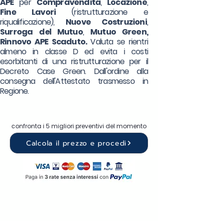
APE
per
Compravendita
,
Locazione
,
Fine Lavori
(ristrutturazione e
riqualificazione),
Nuove Costruzioni
,
Surroga
del Mutuo
,
Mutuo Green,
Rinnovo APE Scaduto.
Valuta se rientri
almeno in classe D ed evita i costi
esorbitanti di una ristrutturazione per il
Decreto Case Green. Dall'ordine alla
consegna dell'Attestato trasmesso in
Regione.
confronta i 5 migliori preventivi del momento
Calcola il prezzo e procedi