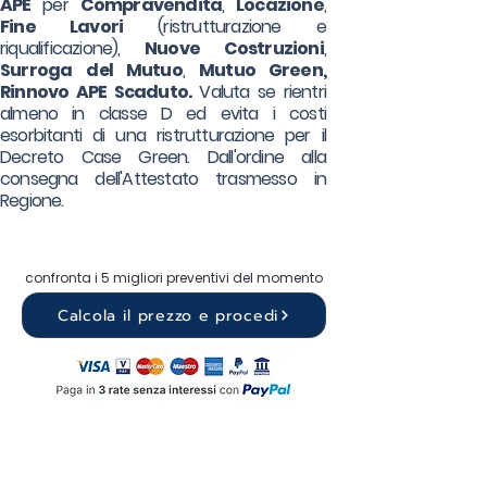
APE
per
Compravendita
,
Locazione
,
Fine Lavori
(ristrutturazione e
riqualificazione),
Nuove Costruzioni
,
Surroga
del Mutuo
,
Mutuo Green,
Rinnovo APE Scaduto.
Valuta se rientri
almeno in classe D ed evita i costi
esorbitanti di una ristrutturazione per il
Decreto Case Green. Dall'ordine alla
consegna dell'Attestato trasmesso in
Regione.
confronta i 5 migliori preventivi del momento
Calcola il prezzo e procedi