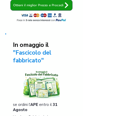
Ottieni il miglior Prezzo e Procedi
In omaggio il
"Fascicolo del
fabbricato"
se ordini l'
APE
entro il
31
Agosto