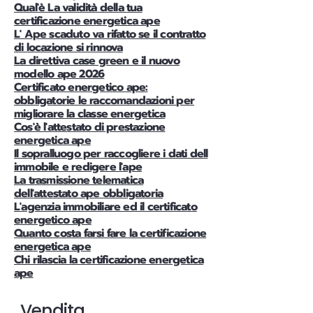
Qual'è La validità della tua
certificazione energetica ape
L' Ape scaduto va rifatto se il contratto
di locazione si rinnova
La direttiva case green e il nuovo
modello ape 2026
Certificato energetico ape:
obbligatorie le raccomandazioni per
migliorare la classe energetica
Cos'è l'attestato di prestazione
energetica ape
Il sopralluogo per raccogliere i dati dell
immobile e redigere l'ape
La trasmissione telematica
dell'attestato ape obbligatoria
L'agenzia immobiliare ed il certificato
energetico ape
Quanto costa farsi fare la certificazione
energetica ape
Chi rilascia la certificazione energetica
ape
Vendita