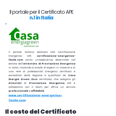
Il portale per il Certificato APE
n.1 in Italia
Il portale italiano dedicato alla Certificazione
Energetica APE.
certificazione-energetica-
facile.com
vanta un’esperienza decennale nel
settore dell’
Attestato di Prestazione Energetica
in Italia. L’azienda si avvale di esperti in materia e di
una rete di professionisti Energetici certificati e
accreditati dalla Regione e qualificati da
Casa
Energia Green
,
Esco
certificata, che redigono gli
Attestati
di
Prestazione
Energetica
APE e
collaborano con il team per offrire un servizio
professionale
e
affidabile
.
www.certificazione-energetica-
facile.com
Il costo del Certificato