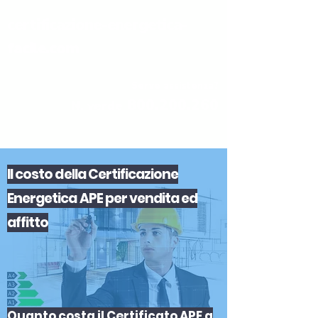
certificazione-energetica-
facile.com
Serve assistenza?
800.200.260
N. verde
Il
costo
del
la
Certificazione
Energetica APE
per
vendita
ed
affitto
Quanto costa il Certificato APE a