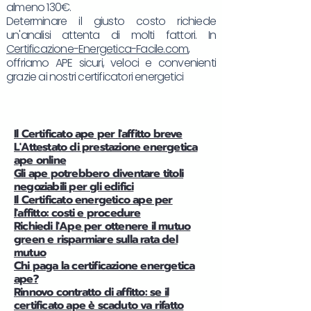
almeno 130€.
Determinare il giusto costo richiede
un'analisi attenta di molti fattori. In
Certificazione-Energetica-Facile.com
,
offriamo APE sicuri, veloci e convenienti
grazie ai nostri certificatori energetici
Il Certificato ape per l'affitto breve
L'Attestato di prestazione energetica
ape online
Gli ape potrebbero diventare titoli
negoziabili per gli edifici
Il Certificato energetico ape per
l'affitto: costi e procedure
Richiedi l'Ape per ottenere il mutuo
green e risparmiare sulla rata del
mutuo
Chi paga la certificazione energetica
ape?
Rinnovo contratto di affitto: se il
certificato ape è scaduto va rifatto