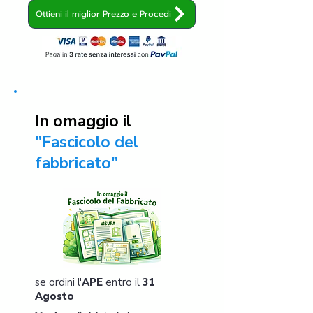
Ottieni il miglior Prezzo e Procedi
In omaggio il
"Fascicolo del
fabbricato"
se ordini l'
APE
entro il
31
Agosto