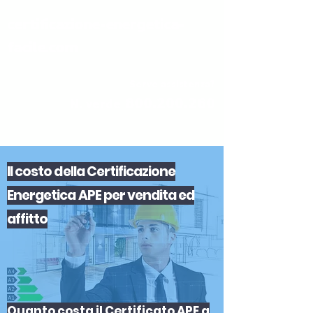
certificazione-energetica-
facile.com
Serve assistenza?
800.200.260
N. verde
Il
costo
del
la
Certificazione
Energetica APE
per
vendita
ed
affitto
Quanto costa il Certificato APE a