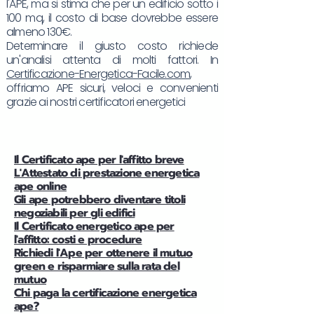
l'APE, ma si stima che per un edificio sotto i
100 mq, il costo di base dovrebbe essere
almeno 130€.
Determinare il giusto costo richiede
un'analisi attenta di molti fattori. In
Certificazione-Energetica-Facile.com
,
offriamo APE sicuri, veloci e convenienti
grazie ai nostri certificatori energetici
Il Certificato ape per l'affitto breve
L'Attestato di prestazione energetica
ape online
Gli ape potrebbero diventare titoli
negoziabili per gli edifici
Il Certificato energetico ape per
l'affitto: costi e procedure
Richiedi l'Ape per ottenere il mutuo
green e risparmiare sulla rata del
mutuo
Chi paga la certificazione energetica
ape?