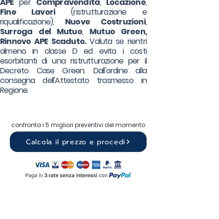
APE
per
Compravendita
,
Locazione
,
Fine Lavori
(ristrutturazione e
riqualificazione),
Nuove Costruzioni
,
Surroga
del Mutuo
,
Mutuo Green,
Rinnovo APE Scaduto.
Valuta se rientri
almeno in classe D ed evita i costi
esorbitanti di una ristrutturazione per il
Decreto Case Green. Dall'ordine alla
consegna dell'Attestato trasmesso in
Regione.
confronta i 5 migliori preventivi del momento
Calcola il prezzo e procedi