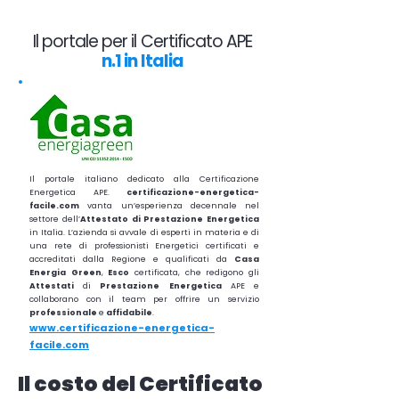
Il portale per il Certificato APE
n.1 in Italia
Il portale italiano dedicato alla Certificazione
Energetica APE.
certificazione-energetica-
facile.com
vanta un’esperienza decennale nel
settore dell’
Attestato di Prestazione Energetica
in Italia. L’azienda si avvale di esperti in materia e di
una rete di professionisti Energetici certificati e
accreditati dalla Regione e qualificati da
Casa
Energia Green
,
Esco
certificata, che redigono gli
Attestati
di
Prestazione
Energetica
APE e
collaborano con il team per offrire un servizio
professionale
e
affidabile
.
www.certificazione-energetica-
facile.com
Il costo del Certificato