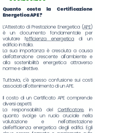
Quanto costa la Certificazione
Energetica
APE
?
L’Attestato di Prestazione Energetica (
APE
)
è un documento fondamentale per
valutare l’
efficienza energetica
di un
edificio in Italia.
La sua importanza è cresciuta a causa
dell'attenzione crescente all'ambiente e
alla sostenibilità energetica attraverso
norme e direttive.
Tuttavia, c'è spesso confusione sui costi
associati all'ottenimento di un APE.
Il costo di un Certificato APE comprende
diversi aspetti.
La responsabilità del
Certificatore
, in
quanto svolge un ruolo cruciale nella
valutazione e nell'attestazione
dell'efficienza energetica degli edifici. Egli