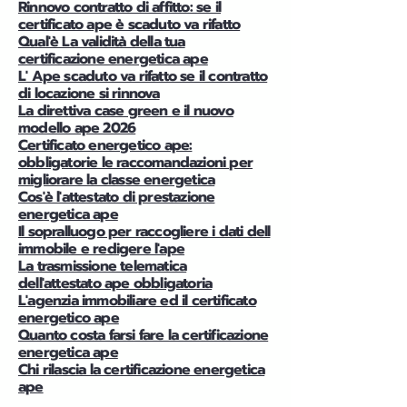
Rinnovo contratto di affitto: se il
certificato ape è scaduto va rifatto
Qual'è La validità della tua
certificazione energetica ape
L' Ape scaduto va rifatto se il contratto
di locazione si rinnova
La direttiva case green e il nuovo
modello ape 2026
Certificato energetico ape:
obbligatorie le raccomandazioni per
migliorare la classe energetica
Cos'è l'attestato di prestazione
energetica ape
Il sopralluogo per raccogliere i dati dell
immobile e redigere l'ape
La trasmissione telematica
dell'attestato ape obbligatoria
L'agenzia immobiliare ed il certificato
energetico ape
Quanto costa farsi fare la certificazione
energetica ape
Chi rilascia la certificazione energetica
ape