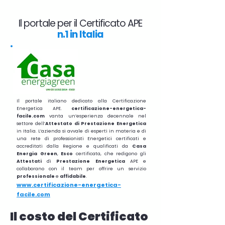
Il portale per il Certificato APE
n.1 in Italia
Il portale italiano dedicato alla Certificazione
Energetica APE.
certificazione-energetica-
facile.com
vanta un’esperienza decennale nel
settore dell’
Attestato di Prestazione Energetica
in Italia. L’azienda si avvale di esperti in materia e di
una rete di professionisti Energetici certificati e
accreditati dalla Regione e qualificati da
Casa
Energia Green
,
Esco
certificata, che redigono gli
Attestati
di
Prestazione
Energetica
APE e
collaborano con il team per offrire un servizio
professionale
e
affidabile
.
www.certificazione-energetica-
facile.com
Il costo del Certificato