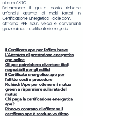
almeno 130€.
Determinare il giusto costo richiede
un'analisi attenta di molti fattori. In
Certificazione-Energetica-Facile.com
,
offriamo APE sicuri, veloci e convenienti
grazie ai nostri certificatori energetici
Il Certificato ape per l'affitto breve
L'Attestato di prestazione energetica
ape online
Gli ape potrebbero diventare titoli
negoziabili per gli edifici
Il Certificato energetico ape per
l'affitto: costi e procedure
Richiedi l'Ape per ottenere il mutuo
green e risparmiare sulla rata del
mutuo
Chi paga la certificazione energetica
ape?
Rinnovo contratto di affitto: se il
certificato ape è scaduto va rifatto