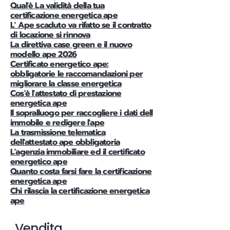
Qual'è La validità della tua
certificazione energetica ape
L' Ape scaduto va rifatto se il contratto
di locazione si rinnova
La direttiva case green e il nuovo
modello ape 2026
Certificato energetico ape:
obbligatorie le raccomandazioni per
migliorare la classe energetica
Cos'è l'attestato di prestazione
energetica ape
Il sopralluogo per raccogliere i dati dell
immobile e redigere l'ape
La trasmissione telematica
dell'attestato ape obbligatoria
L'agenzia immobiliare ed il certificato
energetico ape
Quanto costa farsi fare la certificazione
energetica ape
Chi rilascia la certificazione energetica
ape
Vendita