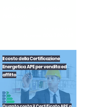
certificazione-energetica-
facile.com
Serve assistenza?
800.200.260
N. verde
Il
costo
del
la
Certificazione
Energetica APE
per
vendita
ed
affitto
Quanto costa il Certificato APE a