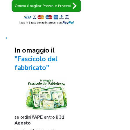
Ottieni il miglior Prezzo e Procedi
In omaggio il
"Fascicolo del
fabbricato"
se ordini l'
APE
entro il
31
Agosto