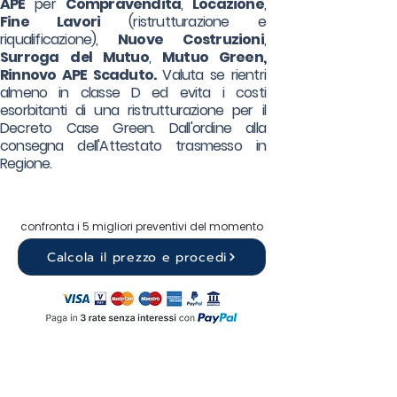
APE
per
Compravendita
,
Locazione
,
Fine Lavori
(ristrutturazione e
riqualificazione),
Nuove Costruzioni
,
Surroga
del Mutuo
,
Mutuo Green,
Rinnovo APE Scaduto.
Valuta se rientri
almeno in classe D ed evita i costi
esorbitanti di una ristrutturazione per il
Decreto Case Green. Dall'ordine alla
consegna dell'Attestato trasmesso in
Regione.
confronta i 5 migliori preventivi del momento
Calcola il prezzo e procedi