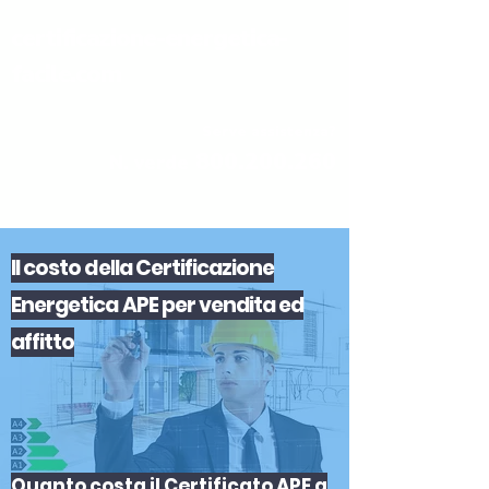
certificazione-energetica-
facile.com
Serve assistenza?
800.200.260
N. verde
Il
costo
del
la
Certificazione
Energetica APE
per
vendita
ed
affitto
Quanto costa il Certificato APE a