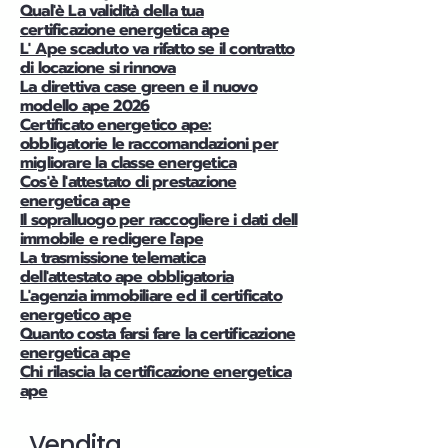
Qual'è La validità della tua
certificazione energetica ape
L' Ape scaduto va rifatto se il contratto
di locazione si rinnova
La direttiva case green e il nuovo
modello ape 2026
Certificato energetico ape:
obbligatorie le raccomandazioni per
migliorare la classe energetica
Cos'è l'attestato di prestazione
energetica ape
Il sopralluogo per raccogliere i dati dell
immobile e redigere l'ape
La trasmissione telematica
dell'attestato ape obbligatoria
L'agenzia immobiliare ed il certificato
energetico ape
Quanto costa farsi fare la certificazione
energetica ape
Chi rilascia la certificazione energetica
ape
Vendita