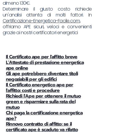
almeno 130€.
Determinare il giusto costo richiede
un'analisi attenta di molti fattori. In
Certificazione-Energetica-Facile.com
,
offriamo APE sicuri, veloci e convenienti
grazie ai nostri certificatori energetici
Il Certificato ape per l'affitto breve
L'Attestato di prestazione energetica
ape online
Gli ape potrebbero diventare titoli
negoziabili per gli edifici
Il Certificato energetico ape per
l'affitto: costi e procedure
Richiedi l'Ape per ottenere il mutuo
green e risparmiare sulla rata del
mutuo
Chi paga la certificazione energetica
ape?
Rinnovo contratto di affitto: se il
certificato ape è scaduto va rifatto