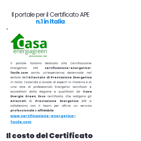
Il portale per il Certificato APE
n.1 in Italia
Il portale italiano dedicato alla Certificazione
Energetica APE.
certificazione-energetica-
facile.com
vanta un’esperienza decennale nel
settore dell’
Attestato di Prestazione Energetica
in Italia. L’azienda si avvale di esperti in materia e di
una rete di professionisti Energetici certificati e
accreditati dalla Regione e qualificati da
Casa
Energia Green
,
Esco
certificata, che redigono gli
Attestati
di
Prestazione
Energetica
APE e
collaborano con il team per offrire un servizio
professionale
e
affidabile
.
www.certificazione-energetica-
facile.com
Il costo del Certificato