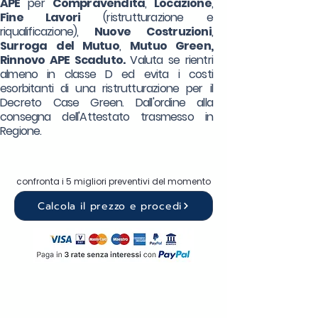
APE
per
Compravendita
,
Locazione
,
Fine Lavori
(ristrutturazione e
riqualificazione),
Nuove Costruzioni
,
Surroga
del Mutuo
,
Mutuo Green,
Rinnovo APE Scaduto.
Valuta se rientri
almeno in classe D ed evita i costi
esorbitanti di una ristrutturazione per il
Decreto Case Green. Dall'ordine alla
consegna dell'Attestato trasmesso in
Regione.
confronta i 5 migliori preventivi del momento
Calcola il prezzo e procedi