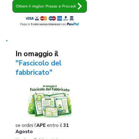
Ottieni il miglior Prezzo e Procedi
In omaggio il
"Fascicolo del
fabbricato"
se ordini l'
APE
entro il
31
Agosto