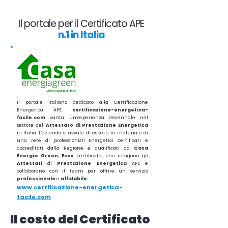
Il portale per il Certificato APE
n.1 in Italia
Il portale italiano dedicato alla Certificazione
Energetica APE.
certificazione-energetica-
facile.com
vanta un’esperienza decennale nel
settore dell’
Attestato di Prestazione Energetica
in Italia. L’azienda si avvale di esperti in materia e di
una rete di professionisti Energetici certificati e
accreditati dalla Regione e qualificati da
Casa
Energia Green
,
Esco
certificata, che redigono gli
Attestati
di
Prestazione
Energetica
APE e
collaborano con il team per offrire un servizio
professionale
e
affidabile
.
www.certificazione-energetica-
facile.com
Il costo del Certificato