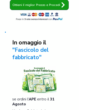
Ottieni il miglior Prezzo e Procedi
In omaggio il
"Fascicolo del
fabbricato"
se ordini l'
APE
entro il
31
Agosto