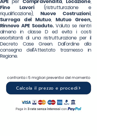
APE
per
Compravendita
,
Locazione
,
Fine Lavori
(ristrutturazione e
riqualificazione),
Nuove Costruzioni
,
Surroga
del Mutuo
,
Mutuo Green,
Rinnovo APE Scaduto.
Valuta se rientri
almeno in classe D ed evita i costi
esorbitanti di una ristrutturazione per il
Decreto Case Green. Dall'ordine alla
consegna dell'Attestato trasmesso in
Regione.
confronta i 5 migliori preventivi del momento
Calcola il prezzo e procedi