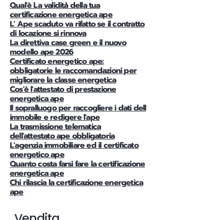
Qual'è La validità della tua
certificazione energetica ape
L' Ape scaduto va rifatto se il contratto
di locazione si rinnova
La direttiva case green e il nuovo
modello ape 2026
Certificato energetico ape:
obbligatorie le raccomandazioni per
migliorare la classe energetica
Cos'è l'attestato di prestazione
energetica ape
Il sopralluogo per raccogliere i dati dell
immobile e redigere l'ape
La trasmissione telematica
dell'attestato ape obbligatoria
L'agenzia immobiliare ed il certificato
energetico ape
Quanto costa farsi fare la certificazione
energetica ape
Chi rilascia la certificazione energetica
ape
Vendita