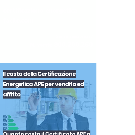
certificazione-energetica-
facile.com
Serve assistenza?
800.200.260
N. verde
Il
costo
del
la
Certificazione
Energetica APE
per
vendita
ed
affitto
Quanto costa il Certificato APE a