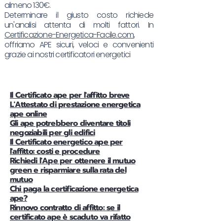
almeno 130€.
Determinare il giusto costo richiede
un'analisi attenta di molti fattori. In
Certificazione-Energetica-Facile.com
,
offriamo APE sicuri, veloci e convenienti
grazie ai nostri certificatori energetici
Il Certificato ape per l'affitto breve
L'Attestato di prestazione energetica
ape online
Gli ape potrebbero diventare titoli
negoziabili per gli edifici
Il Certificato energetico ape per
l'affitto: costi e procedure
Richiedi l'Ape per ottenere il mutuo
green e risparmiare sulla rata del
mutuo
Chi paga la certificazione energetica
ape?
Rinnovo contratto di affitto: se il
certificato ape è scaduto va rifatto