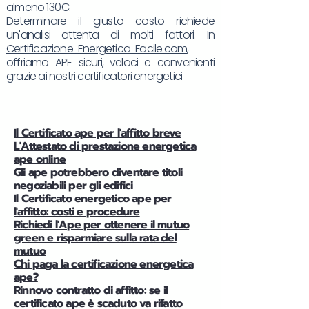
almeno 130€.
Determinare il giusto costo richiede
un'analisi attenta di molti fattori. In
Certificazione-Energetica-Facile.com
,
offriamo APE sicuri, veloci e convenienti
grazie ai nostri certificatori energetici
Il Certificato ape per l'affitto breve
L'Attestato di prestazione energetica
ape online
Gli ape potrebbero diventare titoli
negoziabili per gli edifici
Il Certificato energetico ape per
l'affitto: costi e procedure
Richiedi l'Ape per ottenere il mutuo
green e risparmiare sulla rata del
mutuo
Chi paga la certificazione energetica
ape?
Rinnovo contratto di affitto: se il
certificato ape è scaduto va rifatto