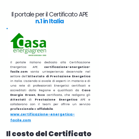
Il portale per il Certificato APE
n.1 in Italia
Il portale italiano dedicato alla Certificazione
Energetica APE.
certificazione-energetica-
facile.com
vanta un’esperienza decennale nel
settore dell’
Attestato di Prestazione Energetica
in Italia. L’azienda si avvale di esperti in materia e di
una rete di professionisti Energetici certificati e
accreditati dalla Regione e qualificati da
Casa
Energia Green
,
Esco
certificata, che redigono gli
Attestati
di
Prestazione
Energetica
APE e
collaborano con il team per offrire un servizio
professionale
e
affidabile
.
www.certificazione-energetica-
facile.com
Il costo del Certificato