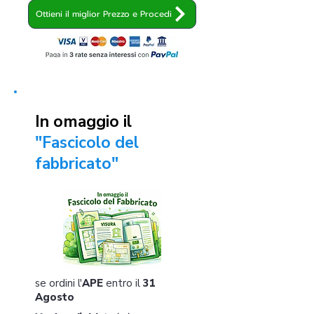
Ottieni il miglior Prezzo e Procedi
In omaggio il
"Fascicolo del
fabbricato"
se ordini l'
APE
entro il
31
Agosto