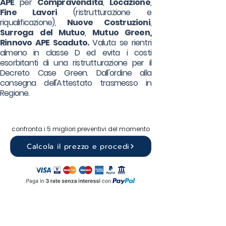
APE
per
Compravendita
,
Locazione
,
Fine Lavori
(ristrutturazione e
riqualificazione),
Nuove Costruzioni
,
Surroga
del Mutuo
,
Mutuo Green,
Rinnovo APE Scaduto.
Valuta se rientri
almeno in classe D ed evita i costi
esorbitanti di una ristrutturazione per il
Decreto Case Green. Dall'ordine alla
consegna dell'Attestato trasmesso in
Regione.
confronta i 5 migliori preventivi del momento
Calcola il prezzo e procedi