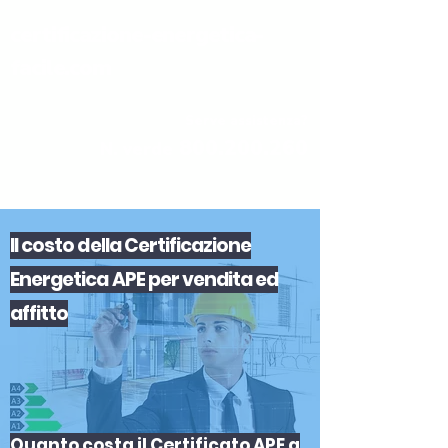
certificazione-energetica-
facile.com
Serve assistenza?
800.200.260
N. verde
Il
costo
del
la
Certificazione
Energetica APE
per
vendita
ed
affitto
Quanto costa il Certificato APE a