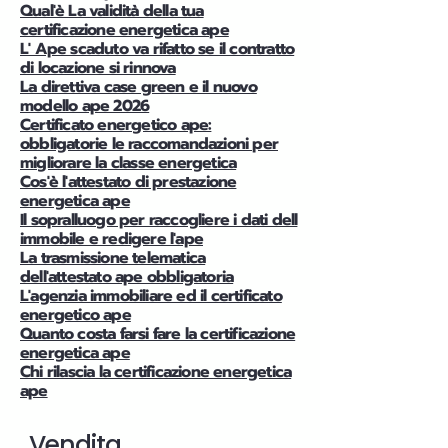
Qual'è La validità della tua
certificazione energetica ape
L' Ape scaduto va rifatto se il contratto
di locazione si rinnova
La direttiva case green e il nuovo
modello ape 2026
Certificato energetico ape:
obbligatorie le raccomandazioni per
migliorare la classe energetica
Cos'è l'attestato di prestazione
energetica ape
Il sopralluogo per raccogliere i dati dell
immobile e redigere l'ape
La trasmissione telematica
dell'attestato ape obbligatoria
L'agenzia immobiliare ed il certificato
energetico ape
Quanto costa farsi fare la certificazione
energetica ape
Chi rilascia la certificazione energetica
ape
Vendita