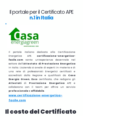
Il portale per il Certificato APE
n.1 in Italia
Il portale italiano dedicato alla Certificazione
Energetica APE.
certificazione-energetica-
facile.com
vanta un’esperienza decennale nel
settore dell’
Attestato di Prestazione Energetica
in Italia. L’azienda si avvale di esperti in materia e di
una rete di professionisti Energetici certificati e
accreditati dalla Regione e qualificati da
Casa
Energia Green
,
Esco
certificata, che redigono gli
Attestati
di
Prestazione
Energetica
APE e
collaborano con il team per offrire un servizio
professionale
e
affidabile
.
www.certificazione-energetica-
facile.com
Il costo del Certificato