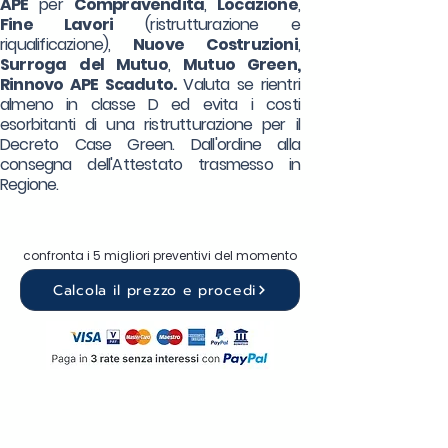
APE
per
Compravendita
,
Locazione
,
Fine Lavori
(ristrutturazione e
riqualificazione),
Nuove Costruzioni
,
Surroga
del Mutuo
,
Mutuo Green,
Rinnovo APE Scaduto.
Valuta se rientri
almeno in classe D ed evita i costi
esorbitanti di una ristrutturazione per il
Decreto Case Green. Dall'ordine alla
consegna dell'Attestato trasmesso in
Regione.
confronta i 5 migliori preventivi del momento
Calcola il prezzo e procedi