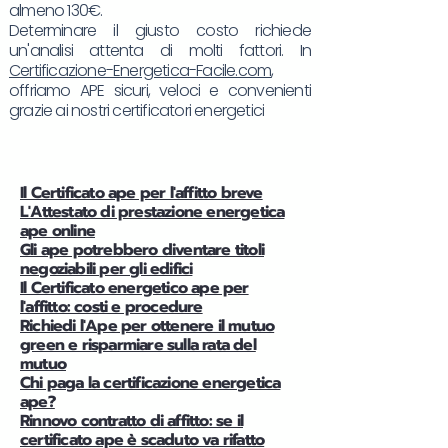
almeno 130€.
Determinare il giusto costo richiede
un'analisi attenta di molti fattori. In
Certificazione-Energetica-Facile.com
,
offriamo APE sicuri, veloci e convenienti
grazie ai nostri certificatori energetici
Il Certificato ape per l'affitto breve
L'Attestato di prestazione energetica
ape online
Gli ape potrebbero diventare titoli
negoziabili per gli edifici
Il Certificato energetico ape per
l'affitto: costi e procedure
Richiedi l'Ape per ottenere il mutuo
green e risparmiare sulla rata del
mutuo
Chi paga la certificazione energetica
ape?
Rinnovo contratto di affitto: se il
certificato ape è scaduto va rifatto