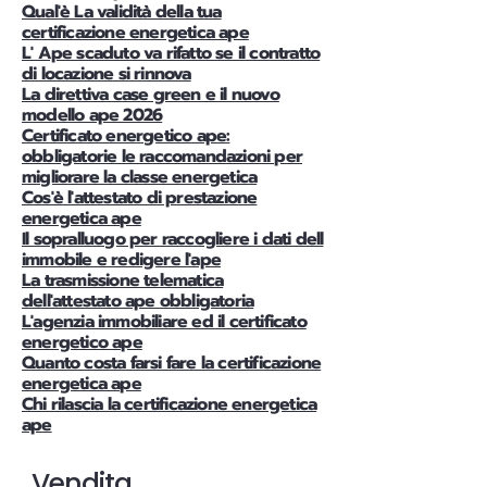
Qual'è La validità della tua
certificazione energetica ape
L' Ape scaduto va rifatto se il contratto
di locazione si rinnova
La direttiva case green e il nuovo
modello ape 2026
Certificato energetico ape:
obbligatorie le raccomandazioni per
migliorare la classe energetica
Cos'è l'attestato di prestazione
energetica ape
Il sopralluogo per raccogliere i dati dell
immobile e redigere l'ape
La trasmissione telematica
dell'attestato ape obbligatoria
L'agenzia immobiliare ed il certificato
energetico ape
Quanto costa farsi fare la certificazione
energetica ape
Chi rilascia la certificazione energetica
ape
Vendita