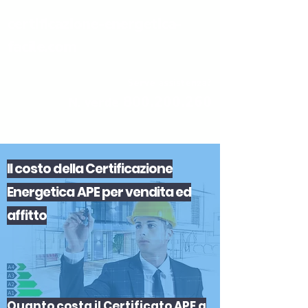
certificazione-energetica-
facile.com
Serve assistenza?
800.200.260
N. verde
Il
costo
del
la
Certificazione
Energetica APE
per
vendita
ed
affitto
Quanto costa il Certificato APE a