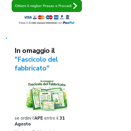
Ottieni il miglior Prezzo e Procedi
In omaggio il
"Fascicolo del
fabbricato"
se ordini l'
APE
entro il
31
Agosto