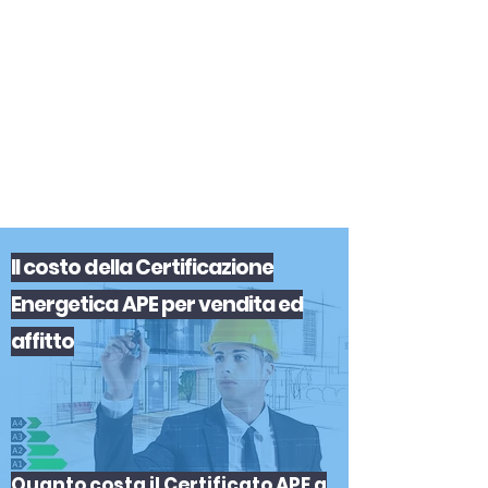
certificazione-energetica-
facile.com
Serve assistenza?
800.200.260
N. verde
Il
costo
del
la
Certificazione
Energetica APE
per
vendita
ed
affitto
Quanto costa il Certificato APE a