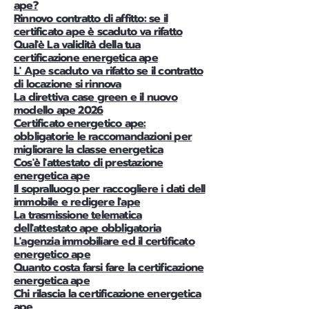
ape?
Rinnovo contratto di affitto: se il
certificato ape è scaduto va rifatto
Qual'è La validità della tua
certificazione energetica ape
L' Ape scaduto va rifatto se il contratto
di locazione si rinnova
La direttiva case green e il nuovo
modello ape 2026
Certificato energetico ape:
obbligatorie le raccomandazioni per
migliorare la classe energetica
Cos'è l'attestato di prestazione
energetica ape
Il sopralluogo per raccogliere i dati dell
immobile e redigere l'ape
La trasmissione telematica
dell'attestato ape obbligatoria
L'agenzia immobiliare ed il certificato
energetico ape
Quanto costa farsi fare la certificazione
energetica ape
Chi rilascia la certificazione energetica
ape