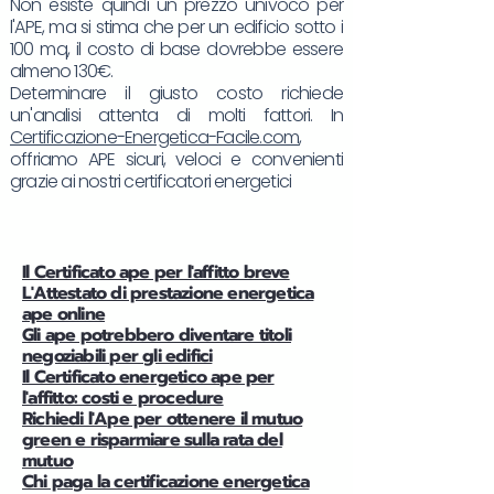
Non esiste quindi un prezzo univoco per
l'APE, ma si stima che per un edificio sotto i
100 mq, il costo di base dovrebbe essere
almeno 130€.
Determinare il giusto costo richiede
un'analisi attenta di molti fattori. In
Certificazione-Energetica-Facile.com
,
offriamo APE sicuri, veloci e convenienti
grazie ai nostri certificatori energetici
Il Certificato ape per l'affitto breve
L'Attestato di prestazione energetica
ape online
Gli ape potrebbero diventare titoli
negoziabili per gli edifici
Il Certificato energetico ape per
l'affitto: costi e procedure
Richiedi l'Ape per ottenere il mutuo
green e risparmiare sulla rata del
mutuo
Chi paga la certificazione energetica