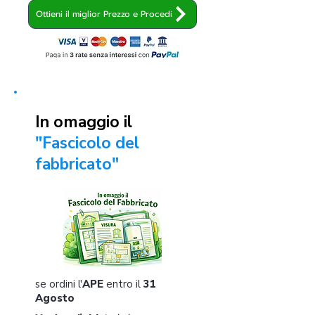
Ottieni il miglior Prezzo e Procedi
In omaggio il
"Fascicolo del
fabbricato"
se ordini l'
APE
entro il
31
Agosto