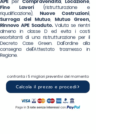
APE
per
Compravendita
,
Locazione
,
Fine Lavori
(ristrutturazione e
riqualificazione),
Nuove Costruzioni
,
Surroga
del Mutuo
,
Mutuo Green,
Rinnovo APE Scaduto.
Valuta se rientri
almeno in classe D ed evita i costi
esorbitanti di una ristrutturazione per il
Decreto Case Green. Dall'ordine alla
consegna dell'Attestato trasmesso in
Regione.
confronta i 5 migliori preventivi del momento
Calcola il prezzo e procedi