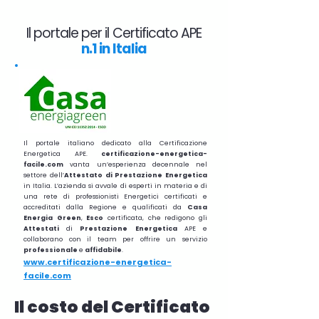
Il portale per il Certificato APE
n.1 in Italia
Il portale italiano dedicato alla Certificazione
Energetica APE.
certificazione-energetica-
facile.com
vanta un’esperienza decennale nel
settore dell’
Attestato di Prestazione Energetica
in Italia. L’azienda si avvale di esperti in materia e di
una rete di professionisti Energetici certificati e
accreditati dalla Regione e qualificati da
Casa
Energia Green
,
Esco
certificata, che redigono gli
Attestati
di
Prestazione
Energetica
APE e
collaborano con il team per offrire un servizio
professionale
e
affidabile
.
www.certificazione-energetica-
facile.com
Il costo del Certificato