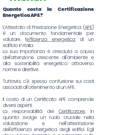
Quanto costa la Certificazione
Energetica
APE
?
L’Attestato di Prestazione Energetica (
APE
)
è un documento fondamentale per
valutare l’
efficienza energetica
di un
edificio in Italia.
La sua importanza è cresciuta a causa
dell'attenzione crescente all'ambiente e
alla sostenibilità energetica attraverso
norme e direttive.
Tuttavia, c'è spesso confusione sui costi
associati all'ottenimento di un APE.
Il costo di un Certificato APE comprende
diversi aspetti.
La responsabilità del
Certificatore
, in
quanto svolge un ruolo cruciale nella
valutazione e nell'attestazione
dell'efficienza energetica degli edifici. Egli