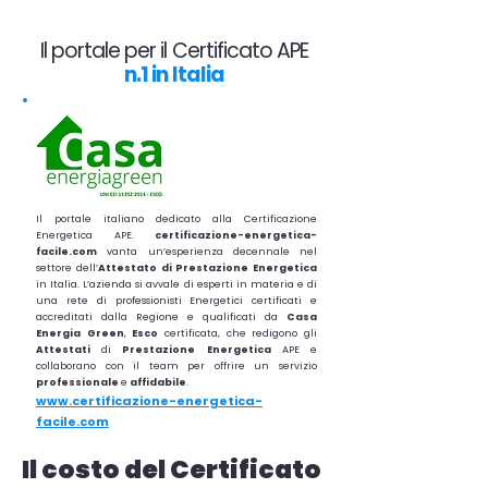
Il portale per il Certificato APE
n.1 in Italia
Il portale italiano dedicato alla Certificazione
Energetica APE.
certificazione-energetica-
facile.com
vanta un’esperienza decennale nel
settore dell’
Attestato di Prestazione Energetica
in Italia. L’azienda si avvale di esperti in materia e di
una rete di professionisti Energetici certificati e
accreditati dalla Regione e qualificati da
Casa
Energia Green
,
Esco
certificata, che redigono gli
Attestati
di
Prestazione
Energetica
APE e
collaborano con il team per offrire un servizio
professionale
e
affidabile
.
www.certificazione-energetica-
facile.com
Il costo del Certificato