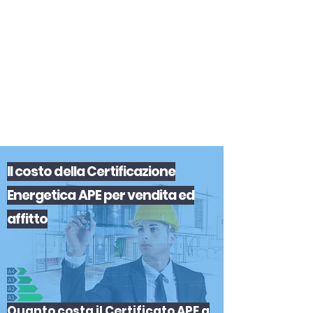
certificazione-energetica-
facile.com
Serve assistenza?
800.200.260
N. verde
Il
costo
del
la
Certificazione
Energetica APE
per
vendita
ed
affitto
Quanto costa il Certificato APE a