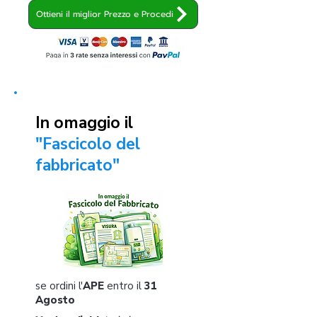
Ottieni il miglior Prezzo e Procedi
In omaggio il
"Fascicolo del
fabbricato"
se ordini l'
APE
entro il
31
Agosto