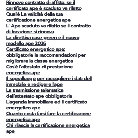
Rinnovo contratto di affitto: se il
certificato ape è scaduto va rifatto
Qual'è La validità della tua
certificazione energetica ape
L' Ape scaduto va rifatto se il contratto
di locazione si rinnova
La direttiva case green e il nuovo
modello ape 2026
Certificato energetico ape:
obbligatorie le raccomandazioni per
migliorare la classe energetica
Cos'è l'attestato di prestazione
energetica ape
Il sopralluogo per raccogliere i dati dell
immobile e redigere l'ape
La trasmissione telematica
dell'attestato ape obbligatoria
L'agenzia immobiliare ed il certificato
energetico ape
Quanto costa farsi fare la certificazione
energetica ape
Chi rilascia la certificazione energetica
ape