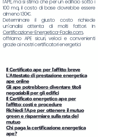
l'APE, ma si stima che per un edificio sotto i
100 mq, il costo di base dovrebbe essere
almeno 130€.
Determinare il giusto costo richiede
un'analisi attenta di molti fattori. In
Certificazione-Energetica-Facile.com
,
offriamo APE sicuri, veloci e convenienti
grazie ai nostri certificatori energetici
Il Certificato ape per l'affitto breve
L'Attestato di prestazione energetica
ape online
Gli ape potrebbero diventare titoli
negoziabili per gli edifici
Il Certificato energetico ape per
l'affitto: costi e procedure
Richiedi l'Ape per ottenere il mutuo
green e risparmiare sulla rata del
mutuo
Chi paga la certificazione energetica
ape?