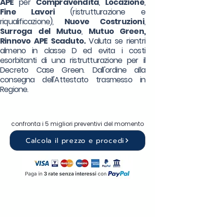
APE
per
Compravendita
,
Locazione
,
Fine Lavori
(ristrutturazione e
riqualificazione),
Nuove Costruzioni
,
Surroga
del Mutuo
,
Mutuo Green,
Rinnovo APE Scaduto.
Valuta se rientri
almeno in classe D ed evita i costi
esorbitanti di una ristrutturazione per il
Decreto Case Green. Dall'ordine alla
consegna dell'Attestato trasmesso in
Regione.
confronta i 5 migliori preventivi del momento
Calcola il prezzo e procedi