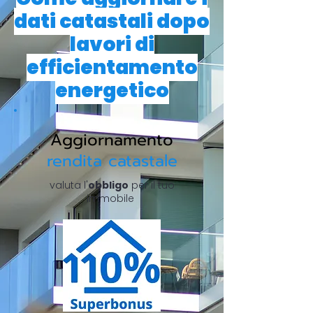
dati catastali dopo
lavori di
efficientamento
energetico
Aggiornamento
rendita catastale
valuta l'
obbligo
per il tuo
immobile