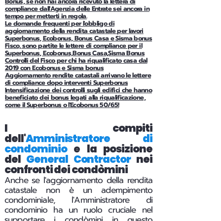
Bonus, se non hai ancora ricevuto la lettera di
compliance dall'Agenzia delle Entrate sei ancora in
tempo per metterti in regola.
Le domande frequenti per l'obbligo di
aggiornamento della rendita catastale per lavori
Superbonus, Ecobonus, Bonus Casa e Sisma bonus
Fisco, sono partite le lettere di compliance per il
Superbonus, Ecobonus,Bonus Casa,Sisma Bonus
Controlli del Fisco per chi ha riqualificato casa dal
2019 con Ecobonus e Sisma bonus
Aggiornamento rendite catastali arrivano le lettere
di compliance dopo interventi Superbonus
Intensificazione dei controlli sugli edifici che hanno
beneficiato dei bonus legati alla riqualificazione,
come il Superbonus o l'Ecobonus 50/65!
I compiti
dell'
Amministratore di
condominio
e la posizione
del
General Contractor
nei
confronti dei condòmini
Anche se l'aggiornamento della rendita
catastale non è un adempimento
condominiale, l'Amministratore di
condominio ha un ruolo cruciale nel
supportare i condòmini in questo