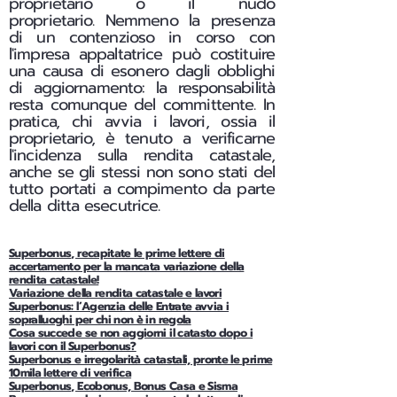
proprietario o il nudo
proprietario.
Nemmeno la presenza
di un contenzioso in corso con
l'impresa appaltatrice può costituire
una causa di esonero dagli obblighi
di aggiornamento: la responsabilità
resta comunque del committente. In
pratica, chi avvia i lavori, ossia il
proprietario, è tenuto a verificarne
l'incidenza sulla rendita catastale,
anche se gli stessi non sono stati del
tutto portati a compimento da parte
della ditta esecutrice.
Superbonus, recapitate le prime lettere di
accertamento per la mancata variazione della
rendita catastale!
Variazione della rendita catastale e lavori
Superbonus: l’Agenzia delle Entrate avvia i
sopralluoghi per chi non è in regola
Cosa succede se non aggiorni il catasto dopo i
lavori con il Superbonus?
Superbonus e irregolarità catastali, pronte le prime
10mila lettere di verifica
Superbonus, Ecobonus, Bonus Casa e Sisma