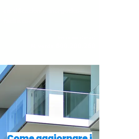
certificazione-energetica-
facile.com
Serve assistenza?
800.200.260
N. verde
Come aggiornare i