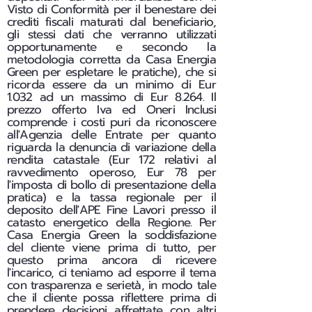
Visto di Conformità per il benestare dei
crediti fiscali maturati dal beneficiario,
gli stessi dati che verranno utilizzati
opportunamente e secondo la
metodologia corretta da Casa Energia
Green per espletare le pratiche), che si
ricorda essere da un minimo di Eur
1.032 ad un massimo di Eur 8.264. Il
prezzo offerto Iva ed Oneri Inclusi
comprende i costi puri da riconoscere
all'Agenzia delle Entrate per quanto
riguarda la denuncia di variazione della
rendita catastale (Eur 172 relativi al
ravvedimento operoso, Eur 78 per
l'imposta di bollo di presentazione della
pratica) e la tassa regionale per il
deposito dell'APE Fine Lavori presso il
catasto energetico della Regione. Per
Casa Energia Green la soddisfazione
del cliente viene prima di tutto, per
questo prima ancora di ricevere
l'incarico, ci teniamo ad esporre il tema
con trasparenza e serietà, in modo tale
che il cliente possa riflettere prima di
prendere decisioni affrettate con altri