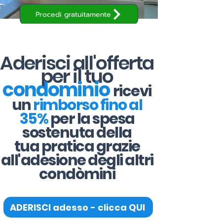
Procedi gratuitamente
Aderisci all'offerta
per il tuo
condominio
ricevi
un
rimborso fino al
35%
per la spesa
sostenuta della
tua pratica grazie
all'adesione degli altri
condòmini
ADERISCI adesso - clicca QUI