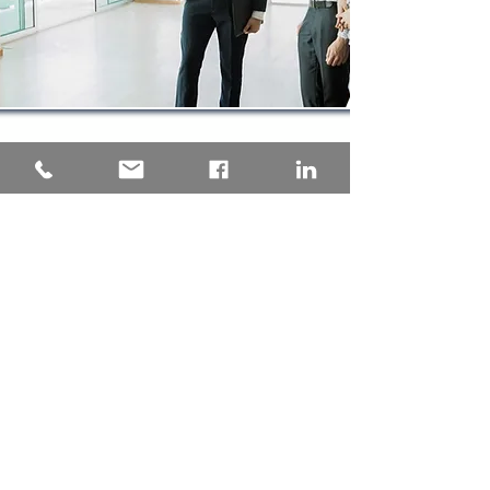
Una consulenza tecnica
progettata su misura per il tuo
Condominio, garantendo la
pratica depositata presso
l'Agenzia delle Entrate senza
intoppi. Tempistica certa, analisi
della nuova rendita proposta
precisa e puntuale, grazie
all'esperienza maturata con
oltre 1000 pratiche di
aggiornamento della rendita
catastale presentate
a fronte
dei lavori Superbonus dei nostri