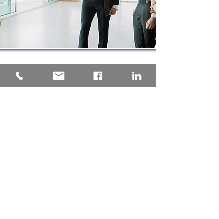
Una consulenza tecnica
progettata su misura per il tuo
Condominio, garantendo la
pratica depositata presso
l'Agenzia delle Entrate senza
intoppi. Tempistica certa, analisi
della nuova rendita proposta
precisa e puntuale, grazie
all'esperienza maturata con
oltre 1000 pratiche di
aggiornamento della rendita
catastale presentate
a fronte
dei lavori Superbonus dei nostri