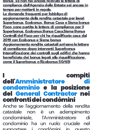
Bonus, se non hai ancora ricevuto la lettera di
compliance dall'Agenzia delle Entrate sei ancora in
tempo per metterti in regola.
Le domande frequenti per l'obbligo di
aggiornamento della rendita catastale per lavori
Superbonus, Ecobonus, Bonus Casa e Sisma bonus
Fisco, sono partite le lettere di compliance per il
Superbonus, Ecobonus,Bonus Casa,Sisma Bonus
Controlli del Fisco per chi ha riqualificato casa dal
2019 con Ecobonus e Sisma bonus
Aggiornamento rendite catastali arrivano le lettere
di compliance dopo interventi Superbonus
Intensificazione dei controlli sugli edifici che hanno
beneficiato dei bonus legati alla riqualificazione,
come il Superbonus o l'Ecobonus 50/65!
I compiti
dell'
Amministratore di
condominio
e la posizione
del
General Contractor
nei
confronti dei condòmini
Anche se l'aggiornamento della rendita
catastale non è un adempimento
condominiale, l'Amministratore di
condominio ha un ruolo cruciale nel
supportare i condòmini in questo