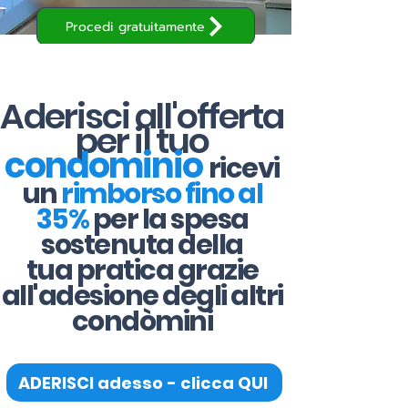
Procedi gratuitamente
Aderisci all'offerta
per il tuo
condominio
ricevi
un
rimborso fino al
35%
per la spesa
sostenuta della
tua pratica grazie
all'adesione degli altri
condòmini
ADERISCI adesso - clicca QUI