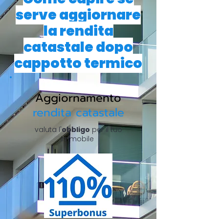
serve aggiornare
la rendita
catastale dopo
cappotto termico
Aggiornamento
rendita catastale
valuta l'
obbligo
per il tuo
immobile