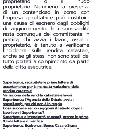
proprietario o il nudo
proprietario.
Nemmeno la presenza
di un contenzioso in corso con
l'impresa appaltatrice può costituire
una causa di esonero dagli obblighi
di aggiornamento: la responsabilità
resta comunque del committente. In
pratica, chi avvia i lavori, ossia il
proprietario, è tenuto a verificarne
l'incidenza sulla rendita catastale,
anche se gli stessi non sono stati del
tutto portati a compimento da parte
della ditta esecutrice.
Superbonus, recapitate le prime lettere di
accertamento per la mancata variazione della
rendita catastale!
Variazione della rendita catastale e lavori
Superbonus: l’Agenzia delle Entrate avvia i
sopralluoghi per chi non è in regola
Cosa succede se non aggiorni il catasto dopo i
lavori con il Superbonus?
Superbonus e irregolarità catastali, pronte le prime
10mila lettere di verifica
Superbonus, Ecobonus, Bonus Casa e Sisma