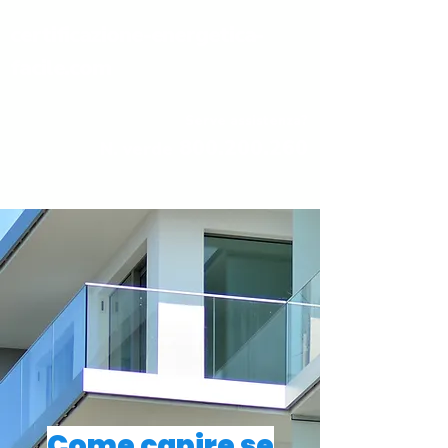
certificazione-energetica-
facile.com
Serve assistenza?
800.200.260
N. verde
Come capire se