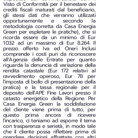
Visto di Conformità per il benestare dei
crediti fiscali maturati dal beneficiario,
gli stessi dati che verranno utilizzati
opportunamente e secondo la
metodologia corretta da Casa Energia
Green per espletare le pratiche), che si
ricorda essere da un minimo di Eur
1.032 ad un massimo di Eur 8.264. Il
prezzo offerto Iva ed Oneri Inclusi
comprende i costi puri da riconoscere
all'Agenzia delle Entrate per quanto
riguarda la denuncia di variazione della
rendita catastale (Eur 172 relativi al
ravvedimento operoso, Eur 78 per
l'imposta di bollo di presentazione della
pratica) e la tassa regionale per il
deposito dell'APE Fine Lavori presso il
catasto energetico della Regione. Per
Casa Energia Green la soddisfazione
del cliente viene prima di tutto, per
questo prima ancora di ricevere
l'incarico, ci teniamo ad esporre il tema
con trasparenza e serietà, in modo tale
che il cliente possa riflettere prima di
prendere decisioni affrettate con altri