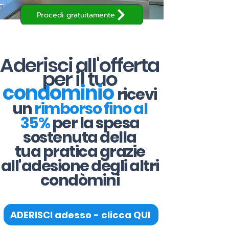
Procedi gratuitamente
Aderisci all'offerta
per il tuo
condominio
ricevi
un
rimborso fino al
35%
per la spesa
sostenuta della
tua pratica grazie
all'adesione degli altri
condòmini
ADERISCI adesso - clicca QUI