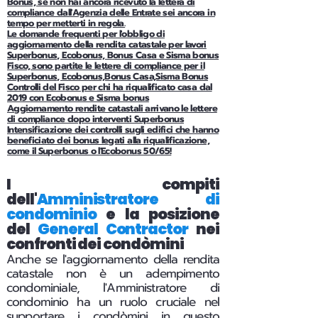
Bonus, se non hai ancora ricevuto la lettera di
compliance dall'Agenzia delle Entrate sei ancora in
tempo per metterti in regola.
Le domande frequenti per l'obbligo di
aggiornamento della rendita catastale per lavori
Superbonus, Ecobonus, Bonus Casa e Sisma bonus
Fisco, sono partite le lettere di compliance per il
Superbonus, Ecobonus,Bonus Casa,Sisma Bonus
Controlli del Fisco per chi ha riqualificato casa dal
2019 con Ecobonus e Sisma bonus
Aggiornamento rendite catastali arrivano le lettere
di compliance dopo interventi Superbonus
Intensificazione dei controlli sugli edifici che hanno
beneficiato dei bonus legati alla riqualificazione,
come il Superbonus o l'Ecobonus 50/65!
I compiti
dell'
Amministratore di
condominio
e la posizione
del
General Contractor
nei
confronti dei condòmini
Anche se l'aggiornamento della rendita
catastale non è un adempimento
condominiale, l'Amministratore di
condominio ha un ruolo cruciale nel
supportare i condòmini in questo