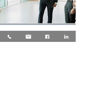
Una consulenza tecnica
progettata su misura per il tuo
Condominio, garantendo la
pratica depositata presso
l'Agenzia delle Entrate senza
intoppi. Tempistica certa, analisi
della nuova rendita proposta
precisa e puntuale, grazie
all'esperienza maturata con
oltre 1000 pratiche di
aggiornamento della rendita
catastale presentate
a fronte
dei lavori Superbonus dei nostri