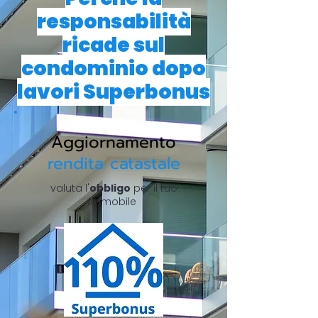
responsabilità
ricade sul
condominio dopo
lavori Superbonus
Aggiornamento
rendita catastale
valuta l'
obbligo
per il tuo
immobile