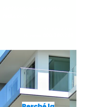
certificazione-energetica-
facile.com
Serve assistenza?
800.200.260
N. verde
Perché la