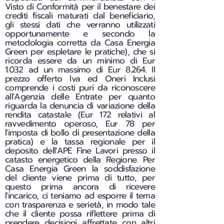
Visto di Conformità per il benestare dei
crediti fiscali maturati dal beneficiario,
gli stessi dati che verranno utilizzati
opportunamente e secondo la
metodologia corretta da Casa Energia
Green per espletare le pratiche), che si
ricorda essere da un minimo di Eur
1.032 ad un massimo di Eur 8.264. Il
prezzo offerto Iva ed Oneri Inclusi
comprende i costi puri da riconoscere
all'Agenzia delle Entrate per quanto
riguarda la denuncia di variazione della
rendita catastale (Eur 172 relativi al
ravvedimento operoso, Eur 78 per
l'imposta di bollo di presentazione della
pratica) e la tassa regionale per il
deposito dell'APE Fine Lavori presso il
catasto energetico della Regione. Per
Casa Energia Green la soddisfazione
del cliente viene prima di tutto, per
questo prima ancora di ricevere
l'incarico, ci teniamo ad esporre il tema
con trasparenza e serietà, in modo tale
che il cliente possa riflettere prima di
prendere decisioni affrettate con altri