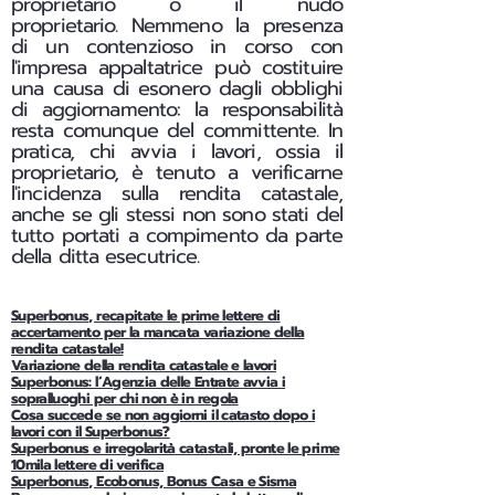
proprietario o il nudo
proprietario.
Nemmeno la presenza
di un contenzioso in corso con
l'impresa appaltatrice può costituire
una causa di esonero dagli obblighi
di aggiornamento: la responsabilità
resta comunque del committente. In
pratica, chi avvia i lavori, ossia il
proprietario, è tenuto a verificarne
l'incidenza sulla rendita catastale,
anche se gli stessi non sono stati del
tutto portati a compimento da parte
della ditta esecutrice.
Superbonus, recapitate le prime lettere di
accertamento per la mancata variazione della
rendita catastale!
Variazione della rendita catastale e lavori
Superbonus: l’Agenzia delle Entrate avvia i
sopralluoghi per chi non è in regola
Cosa succede se non aggiorni il catasto dopo i
lavori con il Superbonus?
Superbonus e irregolarità catastali, pronte le prime
10mila lettere di verifica
Superbonus, Ecobonus, Bonus Casa e Sisma