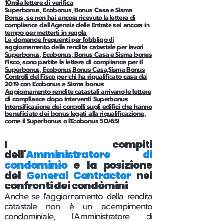
10mila lettere di verifica
Superbonus, Ecobonus, Bonus Casa e Sisma
Bonus, se non hai ancora ricevuto la lettera di
compliance dall'Agenzia delle Entrate sei ancora in
tempo per metterti in regola.
Le domande frequenti per l'obbligo di
aggiornamento della rendita catastale per lavori
Superbonus, Ecobonus, Bonus Casa e Sisma bonus
Fisco, sono partite le lettere di compliance per il
Superbonus, Ecobonus,Bonus Casa,Sisma Bonus
Controlli del Fisco per chi ha riqualificato casa dal
2019 con Ecobonus e Sisma bonus
Aggiornamento rendite catastali arrivano le lettere
di compliance dopo interventi Superbonus
Intensificazione dei controlli sugli edifici che hanno
beneficiato dei bonus legati alla riqualificazione,
come il Superbonus o l'Ecobonus 50/65!
I compiti
dell'
Amministratore di
condominio
e la posizione
del
General Contractor
nei
confronti dei condòmini
Anche se l'aggiornamento della rendita
catastale non è un adempimento
condominiale, l'Amministratore di