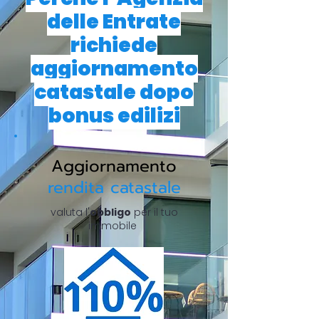
delle Entrate
richiede
aggiornamento
catastale dopo
bonus edilizi
Aggiornamento
rendita catastale
valuta l'
obbligo
per il tuo
immobile