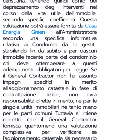
censuaria, tenendo quindi conto del
deprezzamento degli interventi nel
corso della vita utile dell'immobile,
secondo specifici coefficienti. Questa
valutazione potrà essere fornita da
Casa
Energia Green
all'Amministratore
secondo una specifica informativa
relativa ai Condomini da lui gestiti,
stabilendo fin da subito e per ciascun
immobile facente parte del condominio
chi deve ottemperare a questi
adempimenti obbligatori per Legge.
Se
il General Contractor non ha assunto
impegni specifici in merito
all'aggiornamento catastale in fase di
contrattazione iniziale, non avrà
responsabilità dirette in merito, né per le
singole unità immobiliari né tanto meno
per le parti comuni. Tuttavia si ritiene
corretto che il General Contractor
fornisca quantomeno una valutazione
complessiva per verificare se
l'aggiornamento catastale sia necessario