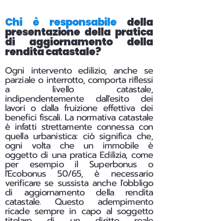
Chi è responsabile
della
presentazione della pratica
di aggiornamento della
rendita catastale?
Ogni intervento edilizio, anche se
parziale o interrotto, comporta riflessi
a livello catastale,
indipendentemente dall'esito dei
lavori o dalla fruizione effettiva dei
benefici fiscali.
La normativa catastale
è infatti strettamente connessa con
quella urbanistica: ciò significa che,
ogni volta che un immobile è
oggetto di una pratica Edilizia, come
per esempio il Superbonus o
l'Ecobonus 50/65, è necessario
verificare se sussista anche l'obbligo
di aggiornamento della rendita
catastale. Questo adempimento
ricade sempre in capo al soggetto
titolare di un diritto reale