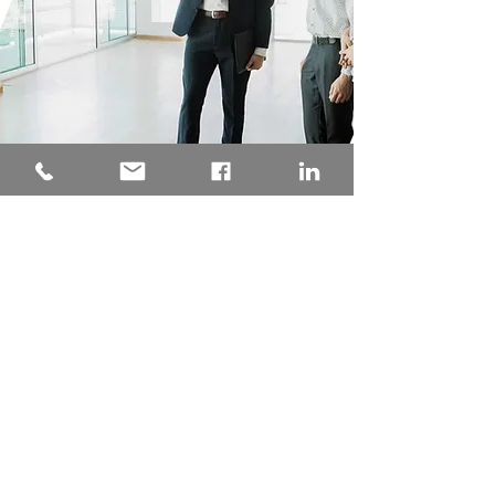
Una consulenza tecnica
progettata su misura per il tuo
Condominio, garantendo la
pratica depositata presso
l'Agenzia delle Entrate senza
intoppi. Tempistica certa, analisi
della nuova rendita proposta
precisa e puntuale, grazie
all'esperienza maturata con
oltre 1000 pratiche di
aggiornamento della rendita
catastale presentate
a fronte