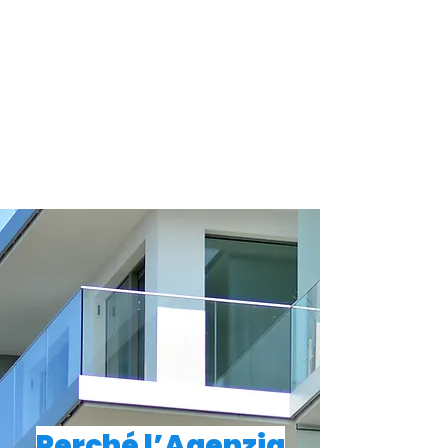
certificazione-energetica-
facile.com
Serve assistenza?
800.200.260
N. verde
Perché l’Agenzia