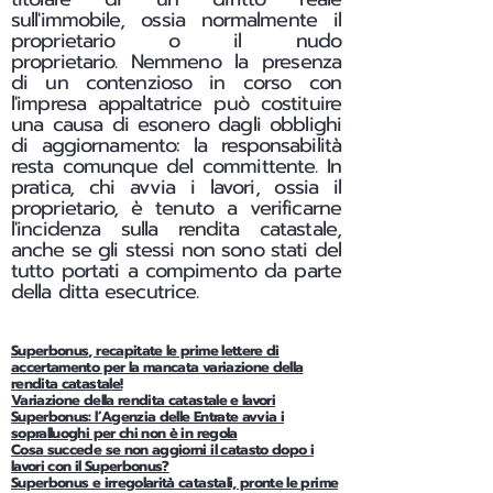
sull'immobile, ossia normalmente il
proprietario o il nudo
proprietario.
Nemmeno la presenza
di un contenzioso in corso con
l'impresa appaltatrice può costituire
una causa di esonero dagli obblighi
di aggiornamento: la responsabilità
resta comunque del committente. In
pratica, chi avvia i lavori, ossia il
proprietario, è tenuto a verificarne
l'incidenza sulla rendita catastale,
anche se gli stessi non sono stati del
tutto portati a compimento da parte
della ditta esecutrice.
Superbonus, recapitate le prime lettere di
accertamento per la mancata variazione della
rendita catastale!
Variazione della rendita catastale e lavori
Superbonus: l’Agenzia delle Entrate avvia i
sopralluoghi per chi non è in regola
Cosa succede se non aggiorni il catasto dopo i
lavori con il Superbonus?
Superbonus e irregolarità catastali, pronte le prime