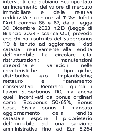
interventi che abbiano «comportato
un incremento del valore di mercato
immobiliare e della relativa
redditività superiore al 15%». Infatti
l'Art.1 comma 86 e 87, della Legge
30 Dicembre 2023 n.213 (Legge di
Bilancio 2024 - scarica
QUI
) prevede
che chi ha usufruito del Superbonus
110 è tenuto ad aggiornare i dati
catastali relativamente alla rendita
dell'immobile. La circolare cita:
ristrutturazioni; manutenzioni
straordinarie; variazioni nelle
caratteristiche tipologiche,
distributive e/o impiantistiche;
restauro e risanamento
conservativo. Rientrano quindi i
Lavori Superbonus 110, ma anche
quelli incentivati da bonus ordinari
come l’Ecobonus 50/65%, Bonus
Casa, Sisma bonus. Il mancato
aggiornamento della rendita
catastale espone il proprietario
dell'immobile ad una sanzione
amministrativa fino ad Eur 8.264