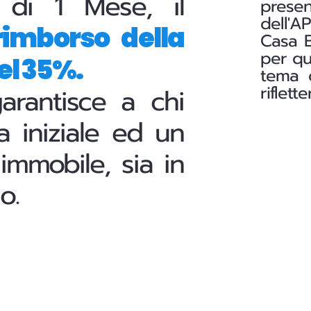
 di 1 Mese, il
presen
dell'A
rimborso della
Casa E
per qu
el 35%.
tema c
riflett
garantisce a chi
a iniziale ed un
 immobile, sia in
o.