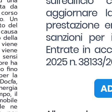
sull'edifici
ad una
ata da
aggiornare la
 corso
to. Un
prestazione e
to del
 causa
sanzioni per i
 della
 viene
Entrate in ac
e viene
 sensi
2025 n. 38133/
lore ha
do fino
per la
ocfa,
AD
nergia
po, il
mobile
ile ne