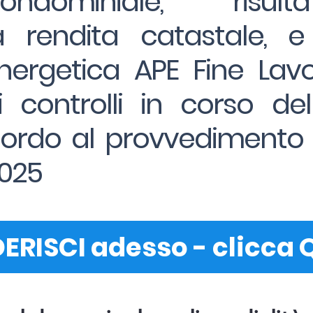
o condominiale, risult
 rendita catastale, e 
nergetica APE Fine Lavor
 controlli in corso del
cordo al provvedimento 
2025
ERISCI adesso - clicca 