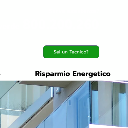
Serve assistenza?
800.200.260
verde
Sei un Tecnico?
e
Risparmio Energetico