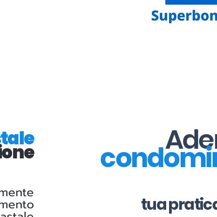
Aderi
tale
condomi
ione
amente
tua pratic
amento
astale