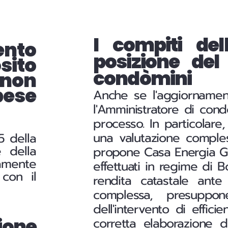
I compiti dell
ento
posizione de
sito
condòmini
 non
ese
Anche se l'aggiornamen
l'Amministratore di con
processo. In particolare
una valutazione comples
5 della
 della
propone Casa Energia Gr
tamente
effettuati in regime di 
 con il
rendita catastale ante
complessa, presuppon
dell'intervento di effic
ione
corretta elaborazione d