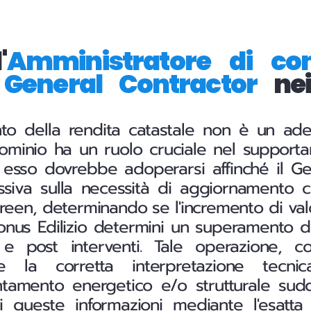
'
Amministratore di co
l
General Contractor
nei
to della rendita catastale non è un ad
dominio ha un ruolo cruciale nel supporta
, esso dovrebbe adoperarsi affinché il Ge
siva sulla necessità di aggiornamento ca
een, determinando se l'incremento di valo
Bonus Edilizio determini un superamento de
 e post interventi. Tale operazione, c
e la corretta interpretazione tecni
ientamento energetico e/o strutturale sudd
i queste informazioni mediante l'esatta 