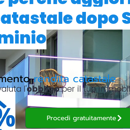
catastale dopo
minio
amento
rendita catastale
valuta l'
obbligo
per il tuo immobi
Procedi gratuitamente