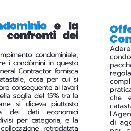
ndominio
e la
Off
 confronti dei
Co
Adere
empimento condominiale,
condom
re i condòmini in questo
pacch
neral Contractor fornisca
regol
tastale, cosa per cui si
compli
re conseguente ai lavori
pratic
lla soglia del 15% tra la
che e
ome si diceva piuttosto
catas
ca dei dati economici
l'Agen
ivisi per categoria, e la
di ag
collocazione retrodatata
per e