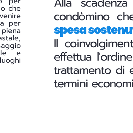
Alla scadenza
lo per
co che
condòmino ch
venire
ia per
spesa sostenu
 piena
stale,
Il coinvolgimen
saggio
ale e
effettua l'ordi
luoghi
trattamento di e
termini economic