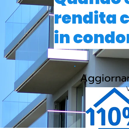
rendita 
in condo
Aggiorn