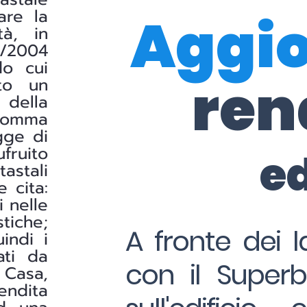
are la
Aggi
tà, in
/2004
do cui
ren
ato un
 della
1 comma
gge di
fruito
e
astali
e cita:
i nelle
stiche;
A fronte dei l
indi i
ati da
con il Superb
 Casa,
endita