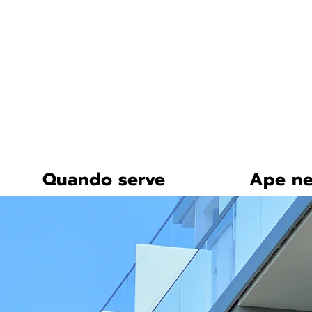
certificazione-energe
Quando serve
Ape ne