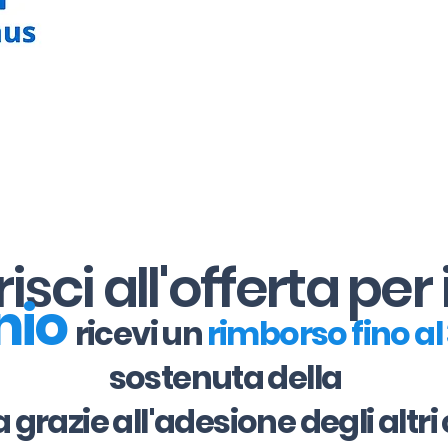
sci all'offerta per 
nio
ricevi un
rimborso fino a
sostenuta della
a grazie all'adesione degli alt