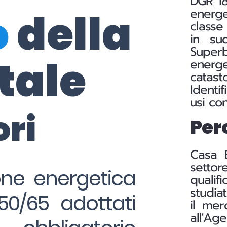
DGR 18
o
della
energe
classe
in su
Superb
tale
energe
catast
Identi
usi con
ori
Perc
Casa 
settor
ione energetica
qualifi
studia
50/65 adottati
il mer
all'Ag