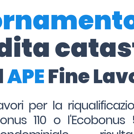
ornament
dita catas
d
APE
Fine Lav
avori per la riqualificaz
onus 110 o l'Ecobonus 