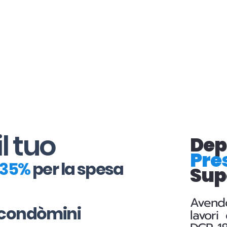
il tuo
Dep
Pre
l 35%
per la spesa
Sup
Avendo
ri condòmini
lavori