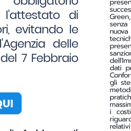
a obbligatorio
prese
succes
l'attestato di
Green,
senza 
i, evitando le
nuova 
tecnic
l'Agenzia delle
presen
sanzi
del 7 Febbraio
dell'I
dati p
Conform
gli st
metod
pratic
QUI
massim
i cost
riguar
relati