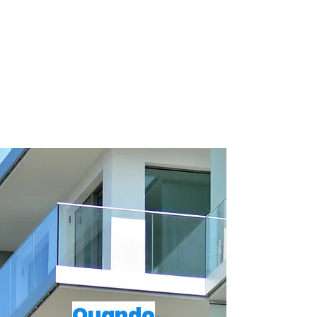
certificazione-energetica-
facile.com
Serve assistenza?
800.200.260
N. verde
Quando