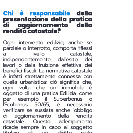
Chi è responsabile
della
presentazione della pratica
di aggiornamento della
rendita catastale?
Ogni intervento edilizio, anche se
parziale o interrotto, comporta riflessi
a livello catastale,
indipendentemente dall'esito dei
lavori o dalla fruizione effettiva dei
benefici fiscali.
La normativa catastale
è infatti strettamente connessa con
quella urbanistica: ciò significa che,
ogni volta che un immobile è
oggetto di una pratica Edilizia, come
per esempio il Superbonus o
l'Ecobonus 50/65, è necessario
verificare se sussista anche l'obbligo
di aggiornamento della rendita
catastale. Questo adempimento
ricade sempre in capo al soggetto
titolare di un diritto reale