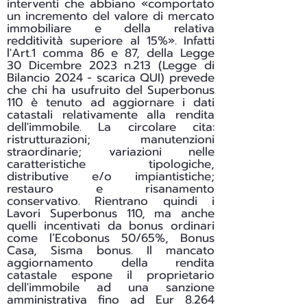
interventi che abbiano «comportato
un incremento del valore di mercato
immobiliare e della relativa
redditività superiore al 15%». Infatti
l'Art.1 comma 86 e 87, della Legge
30 Dicembre 2023 n.213 (Legge di
Bilancio 2024 - scarica
QUI
) prevede
che chi ha usufruito del Superbonus
110 è tenuto ad aggiornare i dati
catastali relativamente alla rendita
dell'immobile. La circolare cita:
ristrutturazioni; manutenzioni
straordinarie; variazioni nelle
caratteristiche tipologiche,
distributive e/o impiantistiche;
restauro e risanamento
conservativo. Rientrano quindi i
Lavori Superbonus 110, ma anche
quelli incentivati da bonus ordinari
come l’Ecobonus 50/65%, Bonus
Casa, Sisma bonus. Il mancato
aggiornamento della rendita
catastale espone il proprietario
dell'immobile ad una sanzione
amministrativa fino ad Eur 8.264