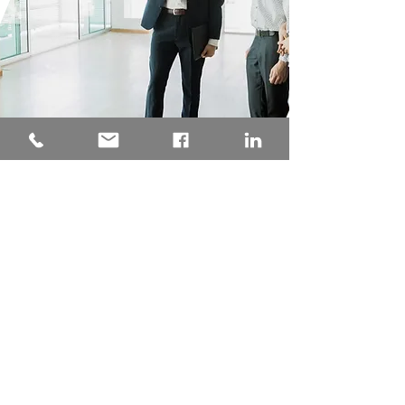
Una consulenza tecnica
progettata su misura per il tuo
Condominio, garantendo la
pratica depositata presso
l'Agenzia delle Entrate senza
intoppi. Tempistica certa, analisi
della nuova rendita proposta
precisa e puntuale, grazie
all'esperienza maturata con
oltre 1000 pratiche di
aggiornamento della rendita
catastale presentate
a fronte