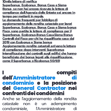
10mila lettere di verifica
Superbonus, Ecobonus, Bonus Casa e Sisma
Bonus, se non hai ancora ricevuto la lettera di
compliance dall'Agenzia delle Entrate sei ancora in
tempo per metterti in regola.
Le domande frequenti per l'obbligo di
aggiornamento della rendita catastale per lavori
Superbonus, Ecobonus, Bonus Casa e Sisma bonus
Fisco, sono partite le lettere di compliance per il
Superbonus, Ecobonus,Bonus Casa,Sisma Bonus
Controlli del Fisco per chi ha riqualificato casa dal
2019 con Ecobonus e Sisma bonus
Aggiornamento rendite catastali arrivano le lettere
di compliance dopo interventi Superbonus
Intensificazione dei controlli sugli edifici che hanno
beneficiato dei bonus legati alla riqualificazione,
come il Superbonus o l'Ecobonus 50/65!
I compiti
dell'
Amministratore di
condominio
e la posizione
del
General Contractor
nei
confronti dei condòmini
Anche se l'aggiornamento della rendita
catastale non è un adempimento
condominiale, l'Amministratore di