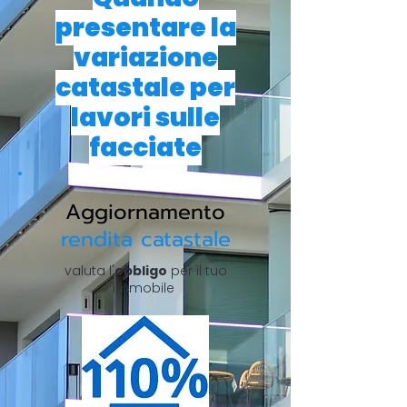
presentare la
variazione
catastale per
lavori sulle
facciate
Aggiornamento
rendita catastale
valuta l'
obbligo
per il tuo
immobile