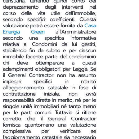
censuaria, tenendo quindi conto del
deprezzamento degli interventi nel
corso della vita utile dell'immobile,
secondo specifici coefficienti. Questa
valutazione potrà essere fornita da
Casa
Energia Green
all'Amministratore
secondo una specifica informativa
relativa ai Condomini da lui gestiti,
stabilendo fin da subito e per ciascun
immobile facente parte del condominio
chi deve ottemperare a questi
adempimenti obbligatori per Legge.
Se
il General Contractor non ha assunto
impegni specifici in merito
all'aggiornamento catastale in fase di
contrattazione iniziale, non avrà
responsabilità dirette in merito, né per le
singole unità immobiliari né tanto meno
per le parti comuni. Tuttavia si ritiene
corretto che il General Contractor
fornisca quantomeno una valutazione
complessiva per verificare se
l'aggiornamento catastale sia necessario