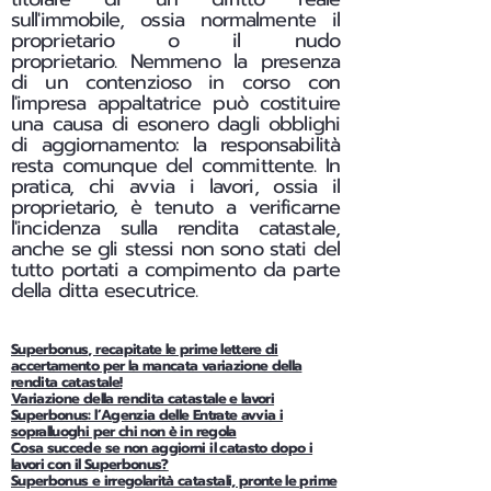
sull'immobile, ossia normalmente il
proprietario o il nudo
proprietario.
Nemmeno la presenza
di un contenzioso in corso con
l'impresa appaltatrice può costituire
una causa di esonero dagli obblighi
di aggiornamento: la responsabilità
resta comunque del committente. In
pratica, chi avvia i lavori, ossia il
proprietario, è tenuto a verificarne
l'incidenza sulla rendita catastale,
anche se gli stessi non sono stati del
tutto portati a compimento da parte
della ditta esecutrice.
Superbonus, recapitate le prime lettere di
accertamento per la mancata variazione della
rendita catastale!
Variazione della rendita catastale e lavori
Superbonus: l’Agenzia delle Entrate avvia i
sopralluoghi per chi non è in regola
Cosa succede se non aggiorni il catasto dopo i
lavori con il Superbonus?
Superbonus e irregolarità catastali, pronte le prime