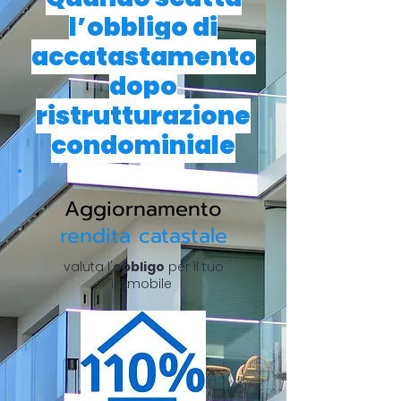
l’obbligo di
accatastamento
dopo
ristrutturazione
condominiale
Aggiornamento
rendita catastale
valuta l'
obbligo
per il tuo
immobile