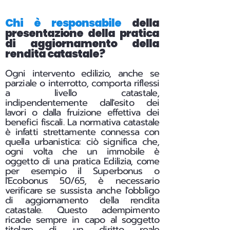
Chi è responsabile
della
presentazione della pratica
di aggiornamento della
rendita catastale?
Ogni intervento edilizio, anche se
parziale o interrotto, comporta riflessi
a livello catastale,
indipendentemente dall'esito dei
lavori o dalla fruizione effettiva dei
benefici fiscali.
La normativa catastale
è infatti strettamente connessa con
quella urbanistica: ciò significa che,
ogni volta che un immobile è
oggetto di una pratica Edilizia, come
per esempio il Superbonus o
l'Ecobonus 50/65, è necessario
verificare se sussista anche l'obbligo
di aggiornamento della rendita
catastale. Questo adempimento
ricade sempre in capo al soggetto
titolare di un diritto reale