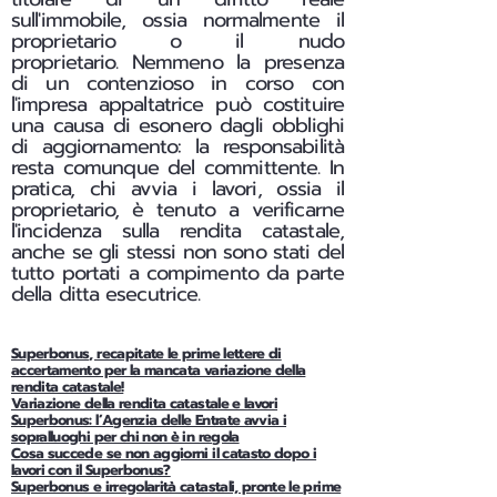
sull'immobile, ossia normalmente il
proprietario o il nudo
proprietario.
Nemmeno la presenza
di un contenzioso in corso con
l'impresa appaltatrice può costituire
una causa di esonero dagli obblighi
di aggiornamento: la responsabilità
resta comunque del committente. In
pratica, chi avvia i lavori, ossia il
proprietario, è tenuto a verificarne
l'incidenza sulla rendita catastale,
anche se gli stessi non sono stati del
tutto portati a compimento da parte
della ditta esecutrice.
Superbonus, recapitate le prime lettere di
accertamento per la mancata variazione della
rendita catastale!
Variazione della rendita catastale e lavori
Superbonus: l’Agenzia delle Entrate avvia i
sopralluoghi per chi non è in regola
Cosa succede se non aggiorni il catasto dopo i
lavori con il Superbonus?
Superbonus e irregolarità catastali, pronte le prime