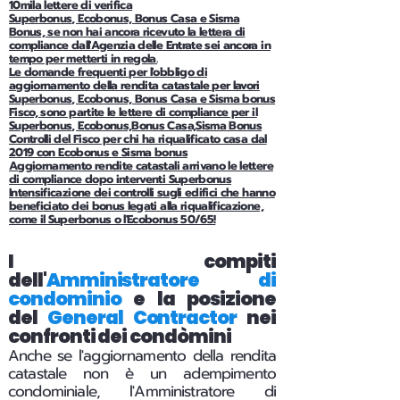
10mila lettere di verifica
Superbonus, Ecobonus, Bonus Casa e Sisma
Bonus, se non hai ancora ricevuto la lettera di
compliance dall'Agenzia delle Entrate sei ancora in
tempo per metterti in regola.
Le domande frequenti per l'obbligo di
aggiornamento della rendita catastale per lavori
Superbonus, Ecobonus, Bonus Casa e Sisma bonus
Fisco, sono partite le lettere di compliance per il
Superbonus, Ecobonus,Bonus Casa,Sisma Bonus
Controlli del Fisco per chi ha riqualificato casa dal
2019 con Ecobonus e Sisma bonus
Aggiornamento rendite catastali arrivano le lettere
di compliance dopo interventi Superbonus
Intensificazione dei controlli sugli edifici che hanno
beneficiato dei bonus legati alla riqualificazione,
come il Superbonus o l'Ecobonus 50/65!
I compiti
dell'
Amministratore di
condominio
e la posizione
del
General Contractor
nei
confronti dei condòmini
Anche se l'aggiornamento della rendita
catastale non è un adempimento
condominiale, l'Amministratore di