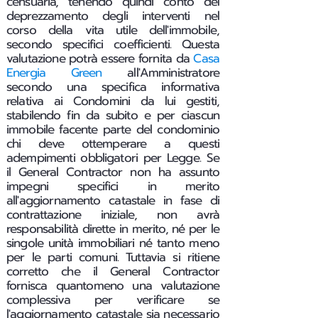
censuaria, tenendo quindi conto del
deprezzamento degli interventi nel
corso della vita utile dell'immobile,
secondo specifici coefficienti. Questa
valutazione potrà essere fornita da
Casa
Energia Green
all'Amministratore
secondo una specifica informativa
relativa ai Condomini da lui gestiti,
stabilendo fin da subito e per ciascun
immobile facente parte del condominio
chi deve ottemperare a questi
adempimenti obbligatori per Legge.
Se
il General Contractor non ha assunto
impegni specifici in merito
all'aggiornamento catastale in fase di
contrattazione iniziale, non avrà
responsabilità dirette in merito, né per le
singole unità immobiliari né tanto meno
per le parti comuni. Tuttavia si ritiene
corretto che il General Contractor
fornisca quantomeno una valutazione
complessiva per verificare se
l'aggiornamento catastale sia necessario