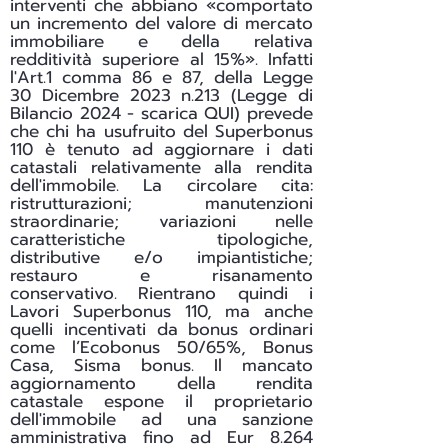
interventi che abbiano «comportato
un incremento del valore di mercato
immobiliare e della relativa
redditività superiore al 15%». Infatti
l'Art.1 comma 86 e 87, della Legge
30 Dicembre 2023 n.213 (Legge di
Bilancio 2024 - scarica
QUI
) prevede
che chi ha usufruito del Superbonus
110 è tenuto ad aggiornare i dati
catastali relativamente alla rendita
dell'immobile. La circolare cita:
ristrutturazioni; manutenzioni
straordinarie; variazioni nelle
caratteristiche tipologiche,
distributive e/o impiantistiche;
restauro e risanamento
conservativo. Rientrano quindi i
Lavori Superbonus 110, ma anche
quelli incentivati da bonus ordinari
come l’Ecobonus 50/65%, Bonus
Casa, Sisma bonus. Il mancato
aggiornamento della rendita
catastale espone il proprietario
dell'immobile ad una sanzione
amministrativa fino ad Eur 8.264