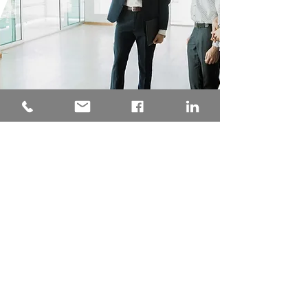
Una consulenza tecnica
progettata su misura per il tuo
Condominio, garantendo la
pratica depositata presso
l'Agenzia delle Entrate senza
intoppi. Tempistica certa, analisi
della nuova rendita proposta
precisa e puntuale, grazie
all'esperienza maturata con
oltre 1000 pratiche di
aggiornamento della rendita
catastale presentate
a fronte