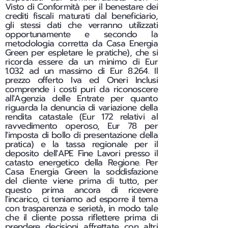
Visto di Conformità per il benestare dei
crediti fiscali maturati dal beneficiario,
gli stessi dati che verranno utilizzati
opportunamente e secondo la
metodologia corretta da Casa Energia
Green per espletare le pratiche), che si
ricorda essere da un minimo di Eur
1.032 ad un massimo di Eur 8.264. Il
prezzo offerto Iva ed Oneri Inclusi
comprende i costi puri da riconoscere
all'Agenzia delle Entrate per quanto
riguarda la denuncia di variazione della
rendita catastale (Eur 172 relativi al
ravvedimento operoso, Eur 78 per
l'imposta di bollo di presentazione della
pratica) e la tassa regionale per il
deposito dell'APE Fine Lavori presso il
catasto energetico della Regione. Per
Casa Energia Green la soddisfazione
del cliente viene prima di tutto, per
questo prima ancora di ricevere
l'incarico, ci teniamo ad esporre il tema
con trasparenza e serietà, in modo tale
che il cliente possa riflettere prima di
prendere decisioni affrettate con altri