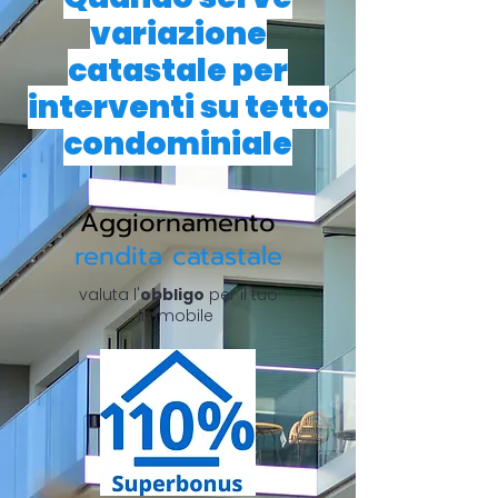
variazione
catastale per
interventi su tetto
condominiale
Aggiornamento
rendita catastale
valuta l'
obbligo
per il tuo
immobile