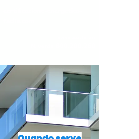
certificazione-energetica-
facile.com
Serve assistenza?
800.200.260
N. verde
Quando serve