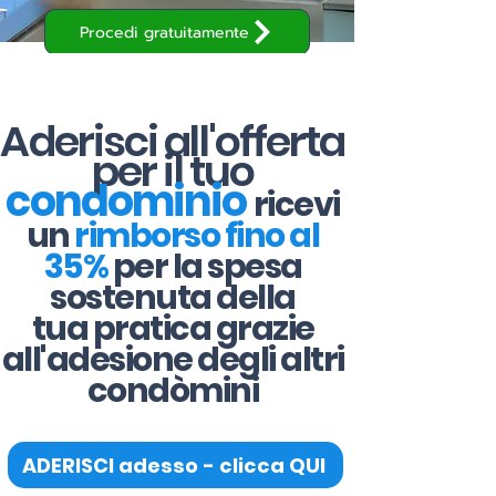
Procedi gratuitamente
Aderisci all'offerta
per il tuo
condominio
ricevi
un
rimborso fino al
35%
per la spesa
sostenuta della
tua pratica grazie
all'adesione degli altri
condòmini
ADERISCI adesso - clicca QUI