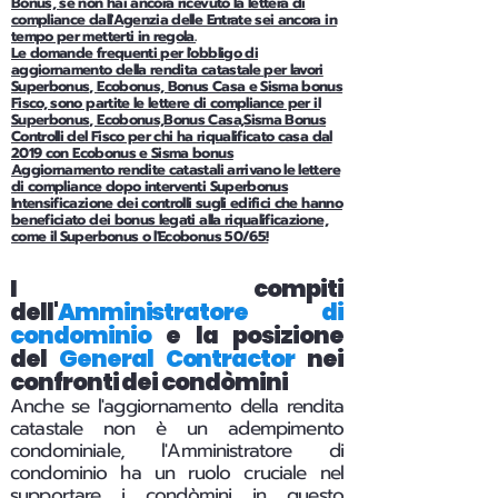
Bonus, se non hai ancora ricevuto la lettera di
compliance dall'Agenzia delle Entrate sei ancora in
tempo per metterti in regola.
Le domande frequenti per l'obbligo di
aggiornamento della rendita catastale per lavori
Superbonus, Ecobonus, Bonus Casa e Sisma bonus
Fisco, sono partite le lettere di compliance per il
Superbonus, Ecobonus,Bonus Casa,Sisma Bonus
Controlli del Fisco per chi ha riqualificato casa dal
2019 con Ecobonus e Sisma bonus
Aggiornamento rendite catastali arrivano le lettere
di compliance dopo interventi Superbonus
Intensificazione dei controlli sugli edifici che hanno
beneficiato dei bonus legati alla riqualificazione,
come il Superbonus o l'Ecobonus 50/65!
I compiti
dell'
Amministratore di
condominio
e la posizione
del
General Contractor
nei
confronti dei condòmini
Anche se l'aggiornamento della rendita
catastale non è un adempimento
condominiale, l'Amministratore di
condominio ha un ruolo cruciale nel
supportare i condòmini in questo