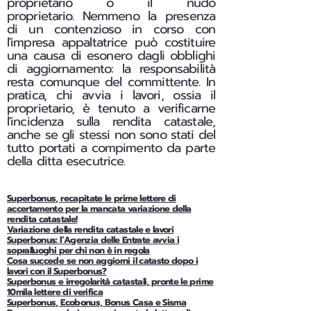
proprietario o il nudo
proprietario.
Nemmeno la presenza
di un contenzioso in corso con
l'impresa appaltatrice può costituire
una causa di esonero dagli obblighi
di aggiornamento: la responsabilità
resta comunque del committente. In
pratica, chi avvia i lavori, ossia il
proprietario, è tenuto a verificarne
l'incidenza sulla rendita catastale,
anche se gli stessi non sono stati del
tutto portati a compimento da parte
della ditta esecutrice.
Superbonus, recapitate le prime lettere di
accertamento per la mancata variazione della
rendita catastale!
Variazione della rendita catastale e lavori
Superbonus: l’Agenzia delle Entrate avvia i
sopralluoghi per chi non è in regola
Cosa succede se non aggiorni il catasto dopo i
lavori con il Superbonus?
Superbonus e irregolarità catastali, pronte le prime
10mila lettere di verifica
Superbonus, Ecobonus, Bonus Casa e Sisma