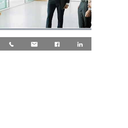
Una consulenza tecnica
progettata su misura per il tuo
Condominio, garantendo la
pratica depositata presso
l'Agenzia delle Entrate senza
intoppi. Tempistica certa, analisi
della nuova rendita proposta
precisa e puntuale, grazie
all'esperienza maturata con
oltre 1000 pratiche di
aggiornamento della rendita
catastale presentate
a fronte
dei lavori Superbonus dei nostri