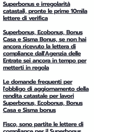
Superbonus e irregolarità
catastali, pronte le prime 10mila
lettere di verifica
Superbonus, Ecobonus, Bonus
Casa e Sisma Bonus, se non hai
ancora ricevuto la lettera di
compliance dall'Agenzia delle
Entrate sei ancora in tempo per
metterti in regola
Le domande frequenti per
l'obbligo di aggiornamento della
rendita catastale per lavori
Superbonus, Ecobonus, Bonus
Casa e Sisma bonus
Fisco, sono partite le lettere di
compliance per il Superbonus,