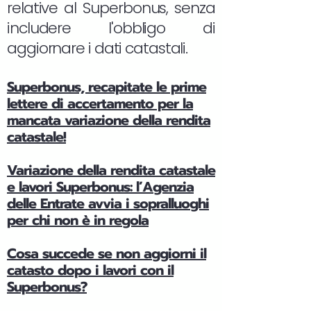
relative al Superbonus, senza
includere l'obbligo di
aggiornare i dati catastali.
Superbonus, recapitate le prime
lettere di accertamento per la
mancata variazione della rendita
catastale!
Variazione della rendita catastale
e lavori Superbonus: l’Agenzia
delle Entrate avvia i sopralluoghi
per chi non è in regola
Cosa succede se non aggiorni il
catasto dopo i lavori con il
Superbonus?