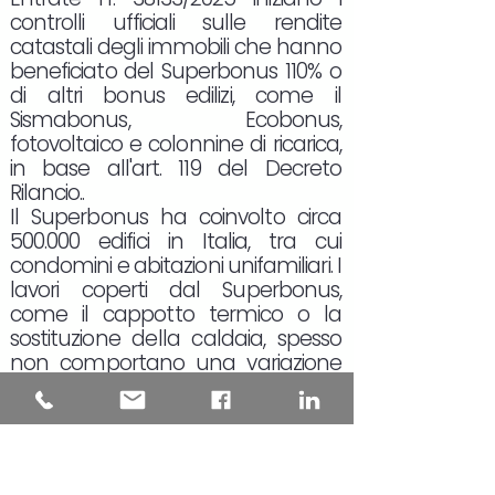
controlli ufficiali sulle rendite
catastali degli immobili che hanno
beneficiato del Superbonus 110% o
di altri bonus edilizi, come il
Sismabonus, Ecobonus,
fotovoltaico e colonnine di ricarica,
in base all'art. 119 del Decreto
Rilancio..
Il Superbonus ha coinvolto circa
500.000 edifici in Italia, tra cui
condomini e abitazioni unifamiliari. I
lavori coperti dal Superbonus,
come il cappotto termico o la
sostituzione della caldaia, spesso
non comportano una variazione
della pianta dell'immobile, e quindi
non richiedono, in teoria, un
aggiornamento catastale.
L'aggiornamento della rendita
catastale è obbligatorio solo in