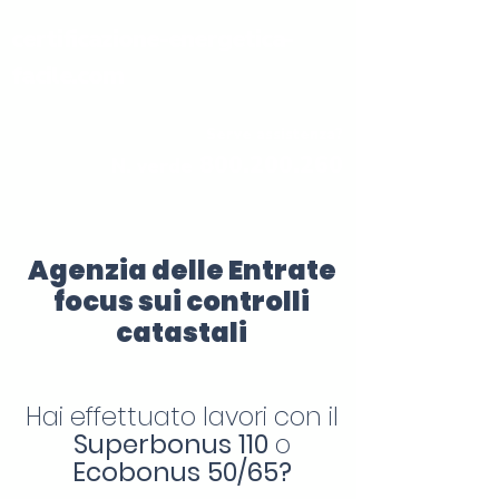
certificazione-energetica-
facile.com
Serve assistenza?
800.200.260
N. verde
Agenzia delle Entrate
focus sui controlli
catastali
Hai effettuato lavori con il
Superbonus 110
o
Ecobonus 50/65?