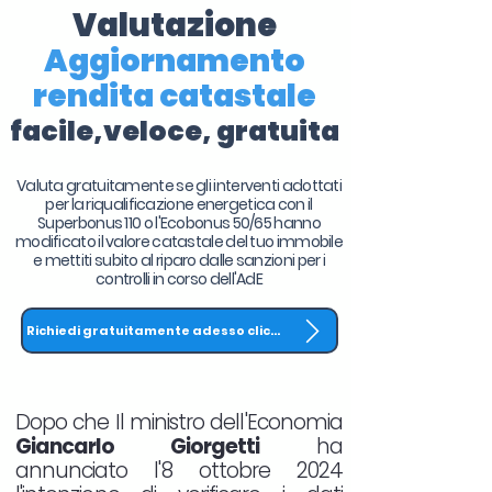
Valutazione
Aggiornamento
rendita catastale
facile,veloce, gratuita
Valuta gratuitamente se gli interventi adottati
per la riqualificazione energetica con il
Superbonus 110 o l'Ecobonus 50/65 hanno
modificato il valore catastale del tuo immobile
e mettiti subito al riparo dalle sanzioni per i
controlli in corso dell'AdE
Richiedi gratuitamente adesso clicca QUI
Dopo che Il ministro dell'Economia
Giancarlo Giorgetti
ha
annunciato l'8 ottobre 2024