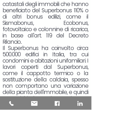
catastali degli immobili che hanno
beneficiato del Superbonus 110% o
di altri bonus edilizi, come il
Sismabonus, Ecobonus,
fotovoltaico e colonnine di ricarica,
in base all'art. 119 del Decreto
Rilancio..
Il Superbonus ha coinvolto circa
500.000 edifici in Italia, tra cui
condomini e abitazioni unifamiliari. I
lavori coperti dal Superbonus,
come il cappotto termico o la
sostituzione della caldaia, spesso
non comportano una variazione
della pianta dell'immobile, e quindi
non richiedono, in teoria, un
aggiornamento catastale.
L'aggiornamento della rendita
catastale è obbligatorio solo in
alcuni casi, come quando viene