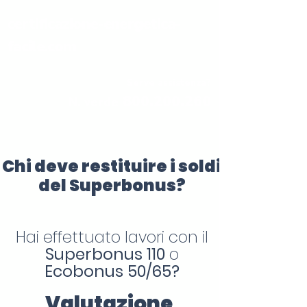
certificazione-energetica-
facile.com
Serve assistenza?
800.200.260
N. verde
Chi deve restituire i soldi
del Superbonus?
Hai effettuato lavori con il
Superbonus 110
o
Ecobonus 50/65?
Valutazione