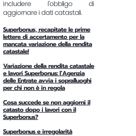
includere l'obbligo di
aggiornare i dati catastali.
Superbonus, recapitate le prime
lettere di accertamento per la
mancata variazione della rendita
catastale!
Variazione della rendita catastale
e lavori Superbonus: l’Agenzia
delle Entrate avvia i sopralluoghi
per chi non è in regola
Cosa succede se non aggiorni il
catasto dopo i lavori con il
Superbonus?
Superbonus e irregolarità