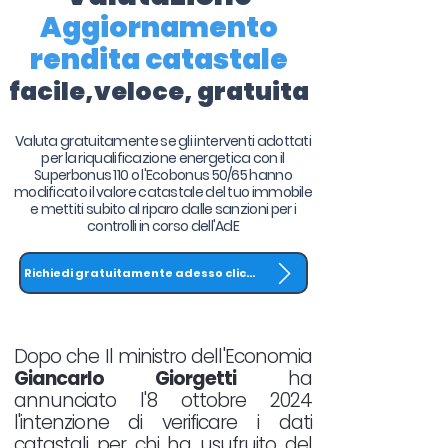
Aggiornamento
rendita catastale
facile,veloce, gratuita
Valuta gratuitamente se gli interventi adottati
per la riqualificazione energetica con il
Superbonus 110 o l'Ecobonus 50/65 hanno
modificato il valore catastale del tuo immobile
e mettiti subito al riparo dalle sanzioni per i
controlli in corso dell'AdE
Richiedi gratuitamente adesso clicca QUI
Dopo che Il ministro dell'Economia
Giancarlo Giorgetti
ha
annunciato l'8 ottobre 2024
l'intenzione di verificare i dati
catastali per chi ha usufruito del