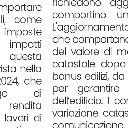
richiedono ag
ortare
comportino un 
li, come
L'aggiornamento 
 imposte
che comportano 
 impatti
del valore di m
a, questa
catastale dopo 
ista nella
bonus edilizi, da
2024, che
per garantire 
igo di
dell’edificio. I 
 rendita
variazione cata
 lavori di
comunicazione, i