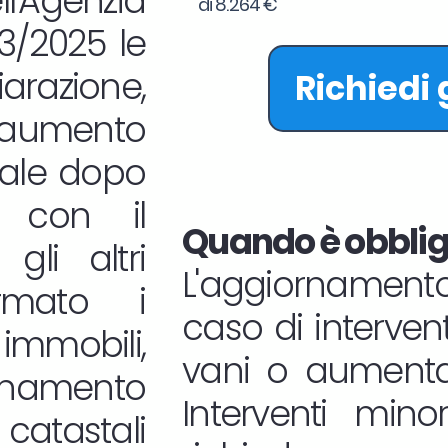
l'Agenzia
di 8.264 €
33/2025 le
iarazione,
Richiedi
aumento
tale dopo
ne con il
Quando è obbliga
gli altri
L'aggiornamento
rmato i
caso di interven
mmobili,
vani o aumentan
namento
Interventi mino
atastali