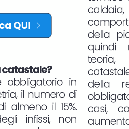
calda
comport
cca QUI
della pi
quindi 
teoria,
 catastale?
catasta
 obbligatorio in
della r
ria, il numero di
obbligat
i almeno il 15%.
casi, 
gli infissi, non
aumentat