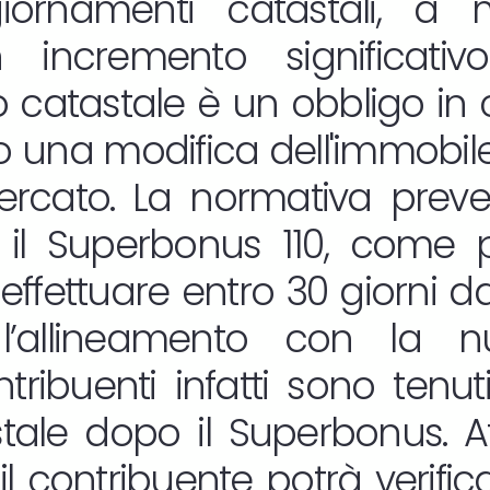
giornamenti catastali, 
incremento significativo
catastale è un obbligo in c
una modifica dell'immobile 
ercato. La normativa preve
il Superbonus 110, come pu
 effettuare entro 30 giorni dal
l’allineamento con la n
contribuenti infatti sono tenu
stale dopo il Superbonus. A
l contribuente potrà verifica