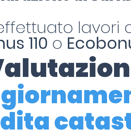
effettuato lavori c
us 110
o
Ecobonu
alutazio
giorname
dita catas