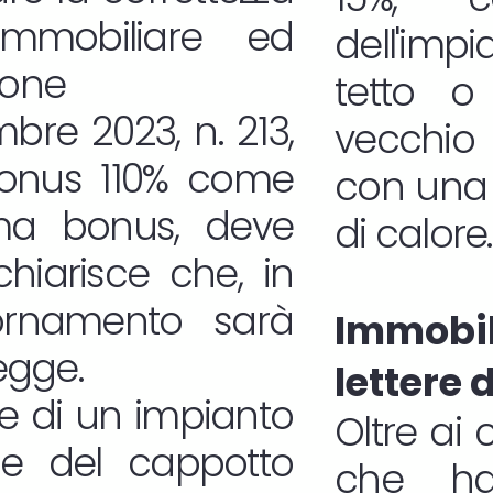
immobiliare ed
dell'imp
ione
tetto o 
bre 2023, n. 213,
vecchio 
rbonus 110% come
con una 
sma bonus, deve
di calore.
chiarisce che, in
ornamento sarà
Immob
legge.
lettere 
ione di un impianto
Oltre ai 
one del cappotto
che ha