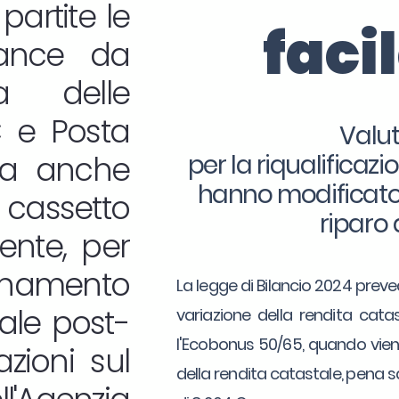
partite le
faci
iance da
ia delle
C e Posta
Valut
a anche
per la riqualificaz
hanno modificato i
cassetto
riparo 
uente, per
rnamento
La legge di Bilancio 2024 preved
tale post-
variazione della rendita catas
l'Ecobonus 50/65, quando viene
azioni sul
della rendita catastale, pena 