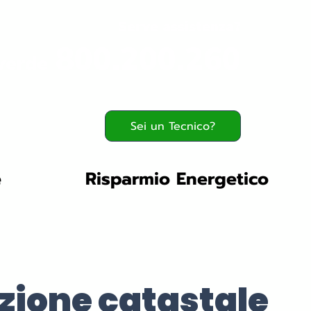
Serve assistenza?
800.200.260
verde
Sei un Tecnico?
e
Risparmio Energetico
zione catastale