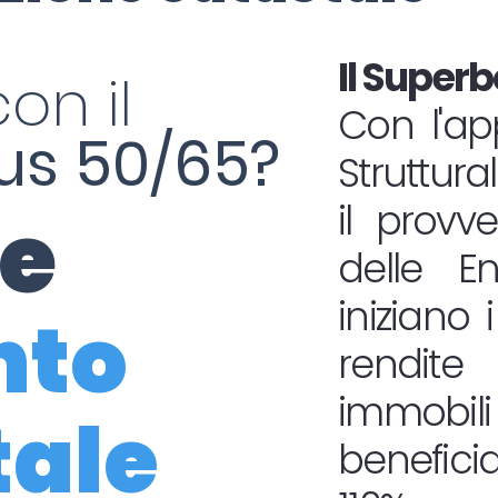
Il Superb
on il
Con l'ap
s 50/65?
Struttura
ne
il provv
delle En
iniziano i
nto
rendit
immob
tale
benefic