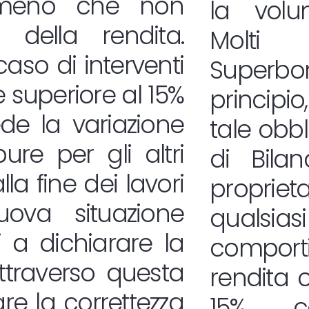
a meno che non
la volum
 della rendita.
Molti 
aso di interventi
Superb
superiore al 15%
princip
de la variazione
tale obbl
re per gli altri
di Bila
la fine dei lavori
propri
uova situazione
qualsia
ti a dichiarare la
comport
ttraverso questa
rendita 
re la correttezza
15%, co