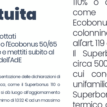
110% o d
tuita
come 
Ecobonu
colonnin
ottati
all'art. 1
0 o l'Ecobonus 50/65
e mettiti subito al
Il Supe
dell'AdE
circa 500.
cui con
sentazione delle dichiarazioni di
unifamilia
etica, come il Superbonus 110 o
Superbon
, si dà luogo all’aggiornamento
minimo di 1.032 € ad un massimo
termico o