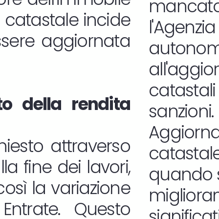
manca
a catastale incide
l'Age
essere aggiornata
autono
all'agg
catast
o della rendita
sanzioni.
Aggiorna
iesto attraverso
catastale
a fine dei lavori,
quando s
osì la variazione
migliora
 Entrate. Questo
significat