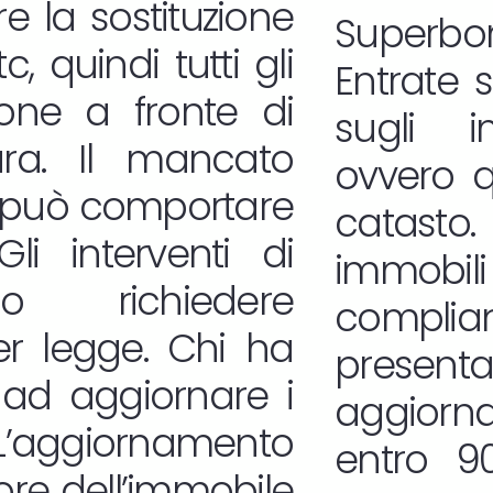
e la sostituzione
Superbon
, quindi tutti gli
Entrate 
zione a fronte di
sugli i
ura. Il mancato
ovvero qu
 può comportare
catasto.
Gli interventi di
immobili 
no richiedere
complian
er legge. Chi ha
presen
 ad aggiornare i
aggior
. L’aggiornamento
entro 90
lore dell’immobile