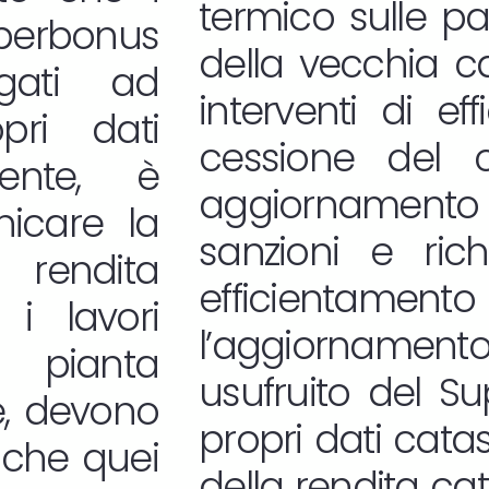
termico sulle pa
uperbonus
della vecchia cal
gati ad
interventi di ef
pri dati
cessione del c
mente, è
aggiornamento 
nicare la
sanzioni e richi
 rendita
efficientame
i lavori
l’aggiornamento
 pianta
usufruito del S
re, devono
propri dati cata
nche quei
della rendita cat