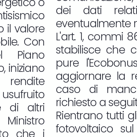
rgetico o
dei dati rela
isismico
eventualmente re
il valore
L'art. 1, commi 
bile. Con
stabilisce che 
el Piano
pure l'Ecobonu
o, iniziano
aggiornare la re
 rendite
caso di manca
 usufruito
richiesto a seguit
di altri
Rientrano tutti gl
 Ministro
fotovoltaico su
ito che i