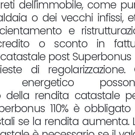
reti dell'immobile, come pur
daia o dei vecchi infissi, etc
ficientamento e ristruttura
redito o sconto in fatt
catastale post Superbonus
este di regolarizzazione. 
nto energetico posso
 della rendita catastale p
uperbonus 110% è obbligato
stali se la rendita aumenta
astale è necessario se il va