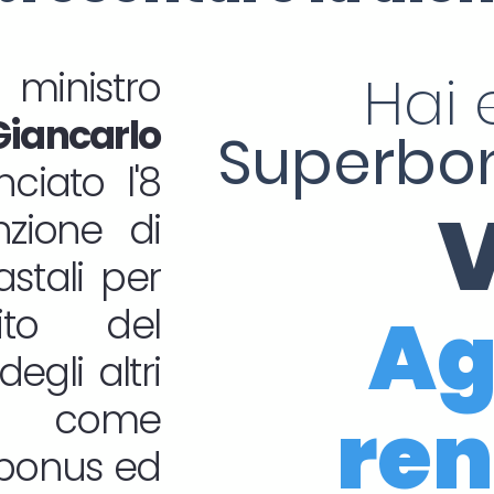
inistro
Hai 
Giancarlo
Superbon
iato l'8
V
nzione di
astali per
Ag
ito del
egli altri
i come
ren
a bonus ed