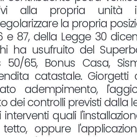
tivi alla propria unità 
golarizzare la propria posiz
86 e 87, della Legge 30 dicem
chi ha usufruito del Supe
s 50/65, Bonus Casa, Si
ndita catastale. Giorgetti 
to adempimento, l'aggi
o dei controlli previsti dalla 
i interventi quali l'installaz
l tetto, oppure l'applicazi