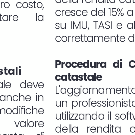
oro costo,
cresce del 15% a 
tare la
su IMU, TASI e a
correttamente do
Procedura di C
stali
catastale
ale deve
L'aggiornamento
 anche in
un professionista
difiche
utilizzando il s
l valore
della rendita c