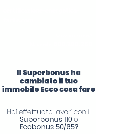
certificazione-energetica-
facile.com
Serve assistenza?
800.200.260
N. verde
Il Superbonus ha
cambiato il tuo
immobile Ecco cosa fare
Hai effettuato lavori con il
Superbonus 110
o
Ecobonus 50/65?