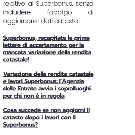
relative al Superbonus, senza
includere l'obbligo di
aggiornare i dati catastali.
Superbonus, recapitate le prime
lettere di accertamento per la
mancata variazione della rendita
catastale!
Variazione della rendita catastale
e lavori Superbonus: l’Agenzia
delle Entrate avvia i sopralluoghi
per chi non è in regola
Cosa succede se non aggiorni il
catasto dopo i lavori con il
Superbonus?