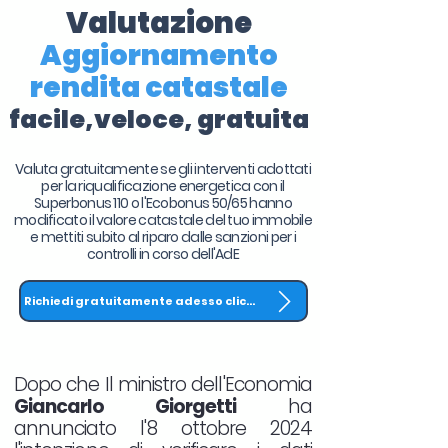
Valutazione
Aggiornamento
rendita catastale
facile,veloce, gratuita
Valuta gratuitamente se gli interventi adottati
per la riqualificazione energetica con il
Superbonus 110 o l'Ecobonus 50/65 hanno
modificato il valore catastale del tuo immobile
e mettiti subito al riparo dalle sanzioni per i
controlli in corso dell'AdE
Richiedi gratuitamente adesso clicca QUI
Dopo che Il ministro dell'Economia
Giancarlo Giorgetti
ha
annunciato l'8 ottobre 2024