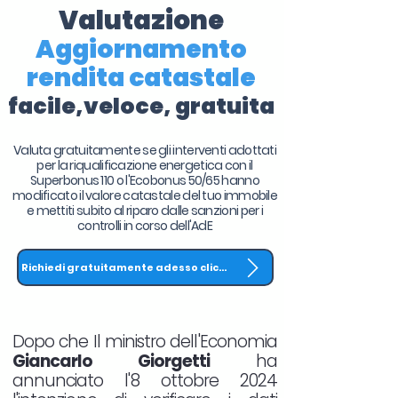
Valutazione
Aggiornamento
rendita catastale
facile,veloce, gratuita
Valuta gratuitamente se gli interventi adottati
per la riqualificazione energetica con il
Superbonus 110 o l'Ecobonus 50/65 hanno
modificato il valore catastale del tuo immobile
e mettiti subito al riparo dalle sanzioni per i
controlli in corso dell'AdE
Richiedi gratuitamente adesso clicca QUI
Dopo che Il ministro dell'Economia
Giancarlo Giorgetti
ha
annunciato l'8 ottobre 2024