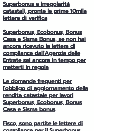
Superbonus e irregolarità
catastali, pronte le prime 10mila
lettere di verifica
Superbonus, Ecobonus, Bonus
Casa e Sisma Bonus, se non hai
ancora ricevuto la lettera di
compliance dall'Agenzia delle
Entrate sei ancora in tempo per
metterti in regola
Le domande frequenti per
l'obbligo di aggiornamento della
rendita catastale per lavori
Superbonus, Ecobonus, Bonus
Casa e Sisma bonus
Fisco, sono partite le lettere di
compliance per il Superbonus,