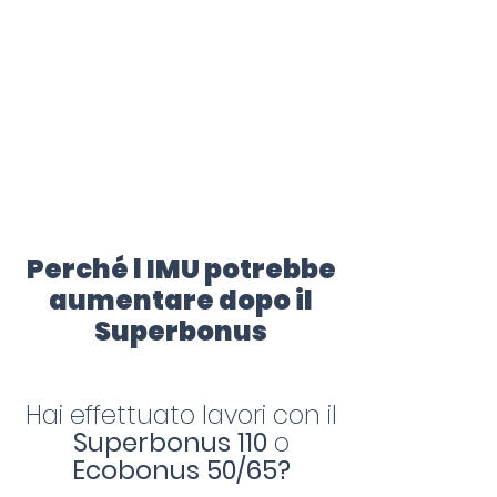
certificazione-energetica-
facile.com
Serve assistenza?
800.200.260
N. verde
Perché l IMU potrebbe
aumentare dopo il
Superbonus
Hai effettuato lavori con il
Superbonus 110
o
Ecobonus 50/65?