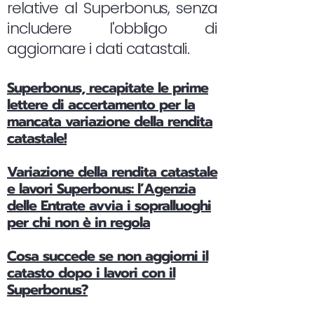
relative al Superbonus, senza
includere l'obbligo di
aggiornare i dati catastali.
Superbonus, recapitate le prime
lettere di accertamento per la
mancata variazione della rendita
catastale!
Variazione della rendita catastale
e lavori Superbonus: l’Agenzia
delle Entrate avvia i sopralluoghi
per chi non è in regola
Cosa succede se non aggiorni il
catasto dopo i lavori con il
Superbonus?