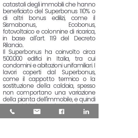
catastali degli immobili che hanno
beneficiato del Superbonus 110% o
di altri bonus edilizi, come il
Sismabonus, Ecobonus,
fotovoltaico e colonnine di ricarica,
in base all'art. 119 del Decreto
Rilancio..
Il Superbonus ha coinvolto circa
500.000 edifici in Italia, tra cui
condomini e abitazioni unifamiliari. I
lavori coperti dal Superbonus,
come il cappotto termico o la
sostituzione della caldaia, spesso
non comportano una variazione
della pianta dell'immobile, e quindi
non richiedono, in teoria, un
aggiornamento catastale.
L'aggiornamento della rendita
catastale è obbligatorio solo in
alcuni casi, come quando viene