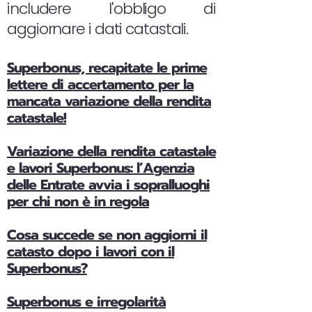
includere l'obbligo di
aggiornare i dati catastali.
Superbonus, recapitate le prime
lettere di accertamento per la
mancata variazione della rendita
catastale!
Variazione della rendita catastale
e lavori Superbonus: l’Agenzia
delle Entrate avvia i sopralluoghi
per chi non è in regola
Cosa succede se non aggiorni il
catasto dopo i lavori con il
Superbonus?
Superbonus e irregolarità