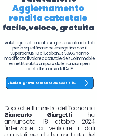
Aggiornamento
rendita catastale
facile,veloce, gratuita
Valuta gratuitamente se gli interventi adottati
per la riqualificazione energetica con il
Superbonus 110 o l'Ecobonus 50/65 hanno
modificato il valore catastale del tuo immobile
e mettiti subito al riparo dalle sanzioni per i
controlli in corso dell'AdE
Richiedi gratuitamente adesso clicca QUI
Dopo che Il ministro dell'Economia
Giancarlo Giorgetti
ha
annunciato l'8 ottobre 2024
l'intenzione di verificare i dati
catastali per chi ha usufruito del