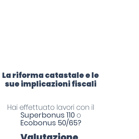
certificazione-energetica-
facile.com
Serve assistenza?
800.200.260
N. verde
La riforma catastale e le
sue implicazioni fiscali
Hai effettuato lavori con il
Superbonus 110
o
Ecobonus 50/65?
Valutazione