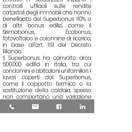
controlli ufficiali sulle rendite
catastali degli immobili che hanno
beneficiato del Superbonus 110% o
di altri bonus edilizi, come il
Sismabonus, Ecobonus,
fotovoltaico e colonnine di ricarica,
in base all'art. 119 del Decreto
Rilancio..
Il Superbonus ha coinvolto circa
500.000 edifici in Italia, tra cui
condomini e abitazioni unifamiliari. I
lavori coperti dal Superbonus,
come il cappotto termico o la
sostituzione della caldaia, spesso
non comportano una variazione
della pianta dell'immobile, e quindi
non richiedono, in teoria, un
aggiornamento catastale.
L'aggiornamento della rendita
catastale è obbligatorio solo in