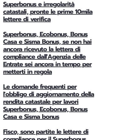
Superbonus e irregolarità
catastali, pronte le prime 10mila
lettere di verifica
Superbonus, Ecobonus, Bonus
Casa e Sisma Bonus, se non hai
ancora ricevuto la lettera di
compliance dall'Agenzia delle
Entrate sei ancora in tempo per
metterti in regola
Le domande frequenti per
l'obbligo di aggiornamento della
rendita catastale per lavori
Superbonus, Ecobonus, Bonus
Casa e Sisma bonus
Fisco, sono partite le lettere di
compliance per il Superbonus,