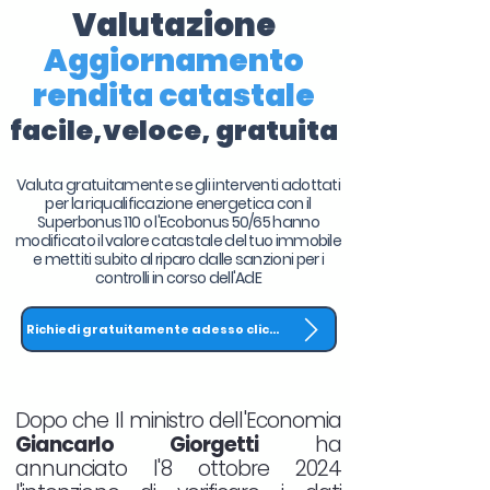
Valutazione
Aggiornamento
rendita catastale
facile,veloce, gratuita
Valuta gratuitamente se gli interventi adottati
per la riqualificazione energetica con il
Superbonus 110 o l'Ecobonus 50/65 hanno
modificato il valore catastale del tuo immobile
e mettiti subito al riparo dalle sanzioni per i
controlli in corso dell'AdE
Richiedi gratuitamente adesso clicca QUI
Dopo che Il ministro dell'Economia
Giancarlo Giorgetti
ha
annunciato l'8 ottobre 2024