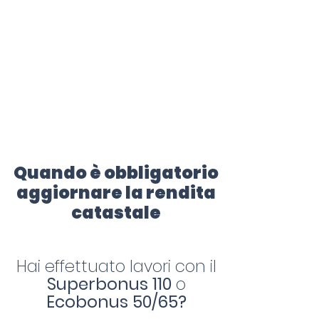
certificazione-energetica-
facile.com
Serve assistenza?
800.200.260
N. verde
Quando è obbligatorio
aggiornare la rendita
catastale
Hai effettuato lavori con il
Superbonus 110
o
Ecobonus 50/65?