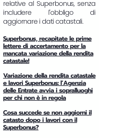
relative al Superbonus, senza
includere l'obbligo di
aggiornare i dati catastali.
Superbonus, recapitate le prime
lettere di accertamento per la
mancata variazione della rendita
catastale!
Variazione della rendita catastale
e lavori Superbonus: l’Agenzia
delle Entrate avvia i sopralluoghi
per chi non è in regola
Cosa succede se non aggiorni il
catasto dopo i lavori con il
Superbonus?