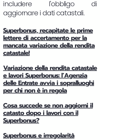
includere l'obbligo di
aggiornare i dati catastali.
Superbonus, recapitate le prime
lettere di accertamento per la
mancata variazione della rendita
catastale!
Variazione della rendita catastale
e lavori Superbonus: l’Agenzia
delle Entrate avvia i sopralluoghi
per chi non è in regola
Cosa succede se non aggiorni il
catasto dopo i lavori con il
Superbonus?
Superbonus e irregolarità