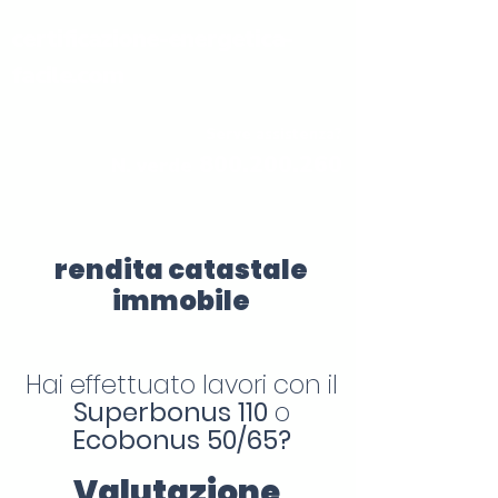
certificazione-energetica-
facile.com
Serve assistenza?
800.200.260
N. verde
rendita catastale
immobile
Hai effettuato lavori con il
Superbonus 110
o
Ecobonus 50/65?
Valutazione