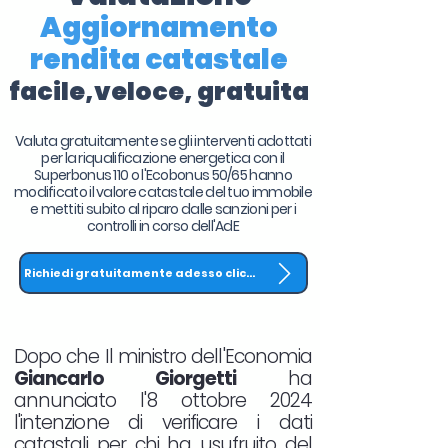
Aggiornamento
rendita catastale
facile,veloce, gratuita
Valuta gratuitamente se gli interventi adottati
per la riqualificazione energetica con il
Superbonus 110 o l'Ecobonus 50/65 hanno
modificato il valore catastale del tuo immobile
e mettiti subito al riparo dalle sanzioni per i
controlli in corso dell'AdE
Richiedi gratuitamente adesso clicca QUI
Dopo che Il ministro dell'Economia
Giancarlo Giorgetti
ha
annunciato l'8 ottobre 2024
l'intenzione di verificare i dati
catastali per chi ha usufruito del