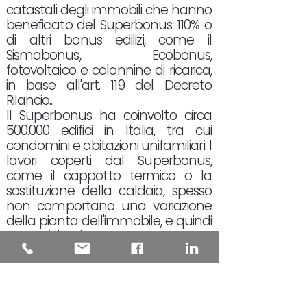
catastali degli immobili che hanno
beneficiato del Superbonus 110% o
di altri bonus edilizi, come il
Sismabonus, Ecobonus,
fotovoltaico e colonnine di ricarica,
in base all'art. 119 del Decreto
Rilancio..
Il Superbonus ha coinvolto circa
500.000 edifici in Italia, tra cui
condomini e abitazioni unifamiliari. I
lavori coperti dal Superbonus,
come il cappotto termico o la
sostituzione della caldaia, spesso
non comportano una variazione
della pianta dell'immobile, e quindi
non richiedono, in teoria, un
aggiornamento catastale.
L'aggiornamento della rendita
catastale è obbligatorio solo in
alcuni casi, come quando viene