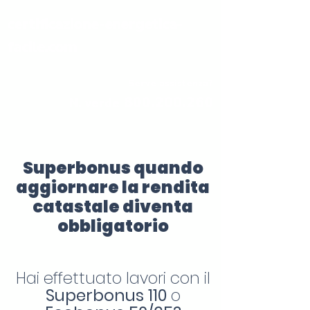
certificazione-energetica-
facile.com
Serve assistenza?
800.200.260
N. verde
Superbonus quando
aggiornare la rendita
catastale diventa
obbligatorio
Hai effettuato lavori con il
Superbonus 110
o