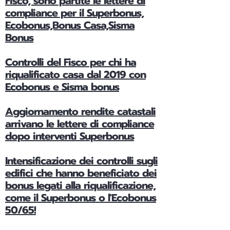
Fisco, sono partite le lettere di
compliance per il Superbonus,
Ecobonus,Bonus Casa,Sisma
Bonus
Controlli del Fisco per chi ha
riqualificato casa dal 2019 con
Ecobonus e Sisma bonus
Aggiornamento rendite catastali
arrivano le lettere di compliance
dopo interventi Superbonus
Intensificazione dei controlli sugli
edifici che hanno beneficiato dei
bonus legati alla riqualificazione,
come il Superbonus o l'Ecobonus
50/65!