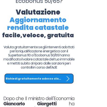
Ecobonus 50/65?
Valutazione
Aggiornamento
rendita catastale
facile,veloce, gratuita
Valuta gratuitamente se gli interventi adottati
per la riqualificazione energetica con il
Superbonus 110 o l'Ecobonus 50/65 hanno
modificato il valore catastale del tuo immobile
e mettiti subito al riparo dalle sanzioni per i
controlli in corso dell'AdE
Richiedi gratuitamente adesso clicca QUI
Dopo che Il ministro dell'Economia
Giancarlo Giorgetti
ha