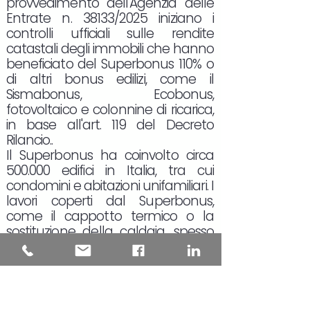
provvedimento dell'Agenzia delle
Entrate n. 38133/2025 iniziano i
controlli ufficiali sulle rendite
catastali degli immobili che hanno
beneficiato del Superbonus 110% o
di altri bonus edilizi, come il
Sismabonus, Ecobonus,
fotovoltaico e colonnine di ricarica,
in base all'art. 119 del Decreto
Rilancio..
Il Superbonus ha coinvolto circa
500.000 edifici in Italia, tra cui
condomini e abitazioni unifamiliari. I
lavori coperti dal Superbonus,
come il cappotto termico o la
sostituzione della caldaia, spesso
non comportano una variazione
della pianta dell'immobile, e quindi
non richiedono, in teoria, un
aggiornamento catastale.
L'aggiornamento della rendita