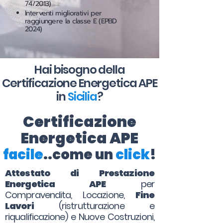
74/2013)
Interventi migliorativi per
raggiungere la classe E (EPBD
2024)
Hai bisogno della
Certificazione Energetica APE
in
Sicilia
?
Certificazione
Energetica APE
facile
..come un
click
!
Attestato di Prestazione
Energetica APE
per
Compravendita, Locazione,
Fine
Lavori
(ristrutturazione e
riqualificazione) e Nuove Costruzioni,