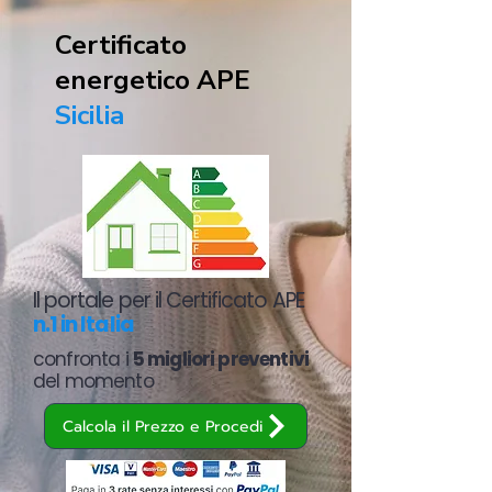
Certificato
energetico APE
Sicilia
Il portale per il Certificato APE
n.1 in Italia
confronta i
5 migliori preventivi
del momento
Calcola il Prezzo e Procedi