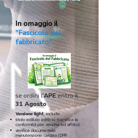
In omaggio il
"Fascicolo del
fabbricato"
se ordini l'
APE
entro il
31 Agosto
Versione
light
, include:
titolo edilizio edificio (certifica la
conformità per vendita ed affitto)
verifica documentale
manutenzione caldaia (DPR