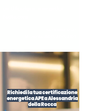
certificazione-energetica-
facile.com
Serve assistenza?
800.200.260
N. verde
Richiedi la tua certificazione
energetica APE a Alessandria
della Rocca