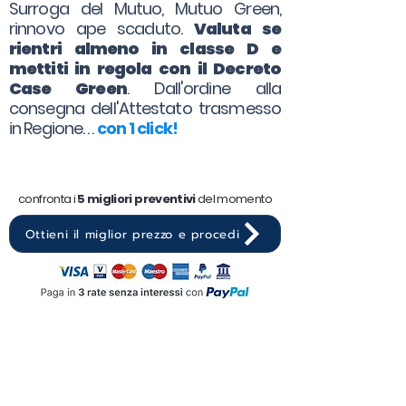
Surroga del Mutuo, Mutuo Green,
rinnovo ape scaduto.
Valuta se
rientri almeno in classe D e
mettiti in regola con il Decreto
Case Green
. Dall'ordine alla
consegna dell'Attestato trasmesso
in Regione. . .
con 1 click!
confronta i
5 migliori preventivi
del momento
Ottieni il miglior prezzo e procedi