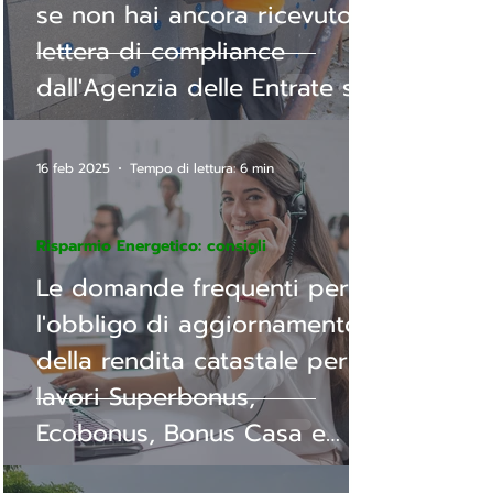
se non hai ancora ricevuto la
lettera di compliance
dall'Agenzia delle Entrate sei
ancora in tempo per metterti
in regola.
16 feb 2025
Tempo di lettura: 6 min
Risparmio Energetico: consigli
Le domande frequenti per
l'obbligo di aggiornamento
della rendita catastale per
lavori Superbonus,
Ecobonus, Bonus Casa e
Sisma bonus