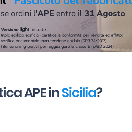
il
"Fascicolo del fabbricat
se ordini l'
APE
entro il
31 Agosto
Versione
light
, include:
titolo edilizio edificio (certifica la conformità per vendita ed affitto)
verifica documentale manutenzione caldaia (DPR 74/2013)
Interventi migliorativi per raggiungere la classe E (EPBD 2024)
tica APE in
Sicilia
?