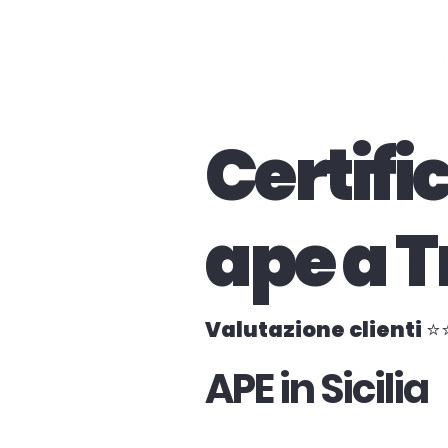
Certifi
ape a T
Valutazione clienti 
APE in Sicilia