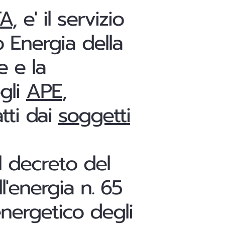
FA
, e' il servizio
o Energia della
e e la
egli
APE
,
tti dai
soggetti
l decreto del
l'energia n. 65
energetico degli