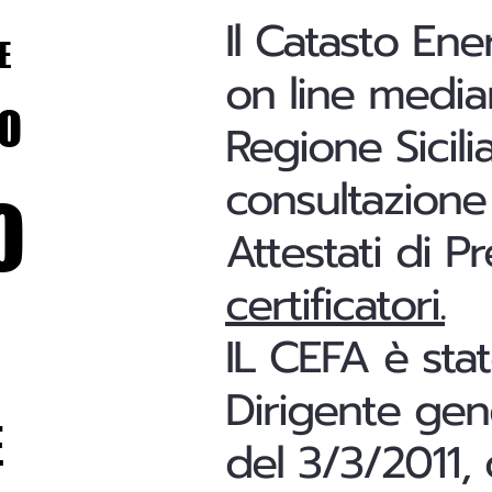
Il Catasto Ene
E
E
on line median
RIO
RIO
Regione Sicili
consultazione 
O
O
Attestati di P
certificatori.
IL CEFA è sta
Dirigente gene
E
E
del 3/3/2011, 