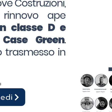
ove Costruzioni,
 rinnovo ape
in classe D e
o Case Green
.
to trasmesso in
o
cedi