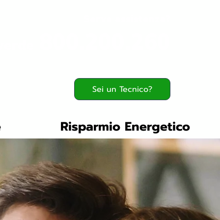
Serve assistenza?
800.200.260
verde
Sei un Tecnico?
e
Risparmio Energetico