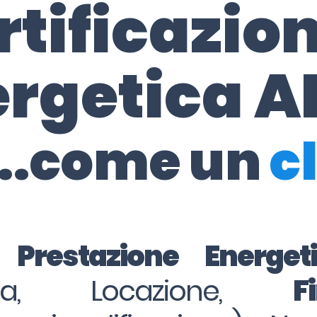
rtificazio
rgetica A
..come un
c
 Prestazione Energe
dita, Locazione,
F