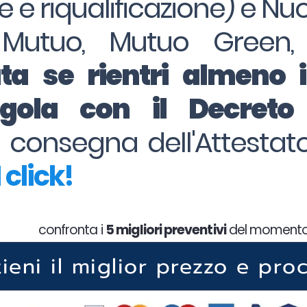
ne e riqualificazione) e Nu
 Mutuo, Mutuo Green,
ta se rientri almeno 
regola con il Decret
la consegna dell'Attesta
 click!
confronta i
5 migliori preventivi
del moment
tieni il miglior prezzo e pro