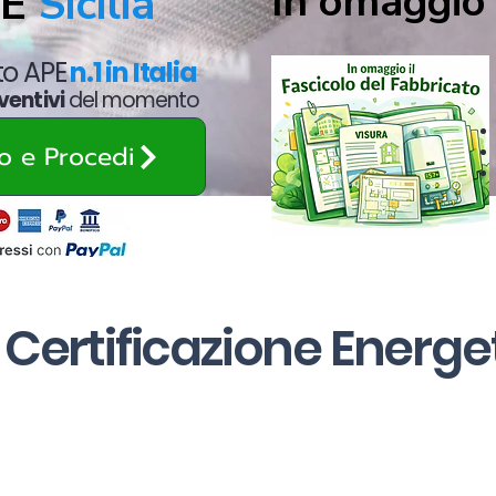
In omaggio 
PE
Sicilia
ato APE
n.1 in Italia
ventivi
del momento
zo e Procedi
 Certificazione Energe