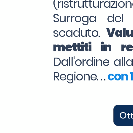
(ristrutturazio
Surroga del
scaduto.
Valu
mettiti in 
Dall'ordine al
Regione. . .
con 1
Ot