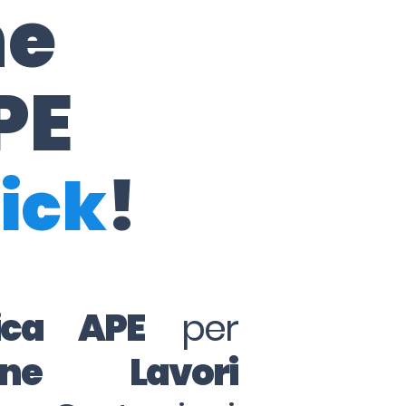
ne
PE
lick
!
tica APE
per
ine Lavori