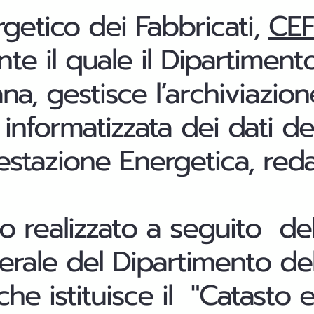
rgetico dei Fabbricati,
CE
te il quale il Dipartiment
ana, gestisce l’archiviazion
informatizzata dei dati d
restazione Energetica, reda
to realizzato a seguito de
rale del Dipartimento del
che istituisce il "Catasto 